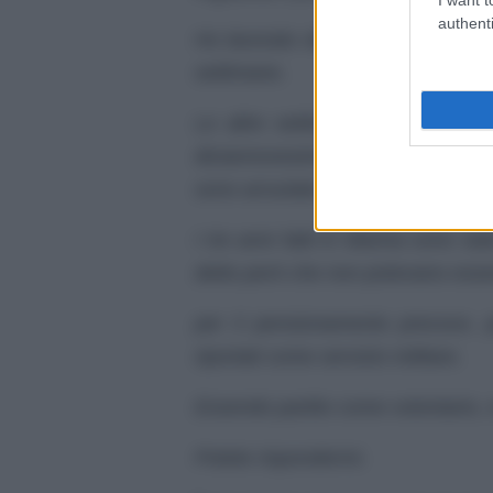
authenti
Ho lavorato durante il periodo est
settimane.
Le altre settimane che mi mancan
diciannovesimo anno di età, 
sono arruolato in ferma triennale, a
I tre anni fatti in Marina sono sta
detto però che non potevano esse
per il pensionamento precoce, pe
riportati come servizio militare.
Essendo partito come volontario,
Potete rispondermi.