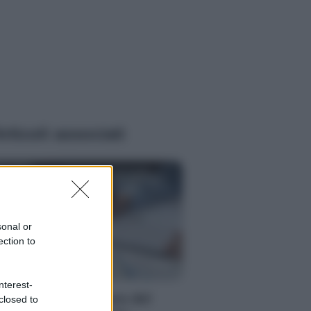
rticoli associati
sonal or
ection to
RI
nterest-
vestimenti: la figura del
closed to