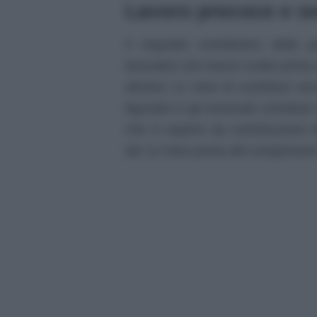
Lavoro precoce e ser
Il requisito contributivo della
lavoratori che hanno svolto prim
almeno 12 mesi di contributi versa
figurativi e gli eventuali contributi
che è coperto da contribuzione f
dei 12 mesi prima del compimento