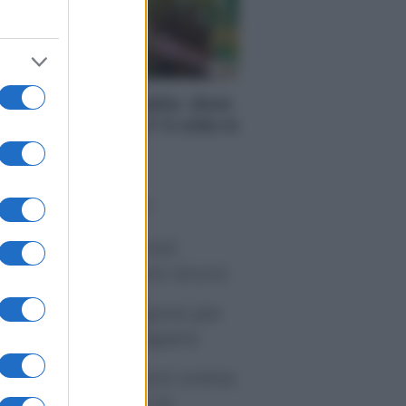
RI
se in vendita in Italia: dove
nviene comprarle? 5 città in
i costano meno
o sapevi che...
tivirus per Android:
artphone sempre sicuro
sicurazione furgone per
rtita IVA: cosa sapere
me i conti correnti online
anno cambiando le