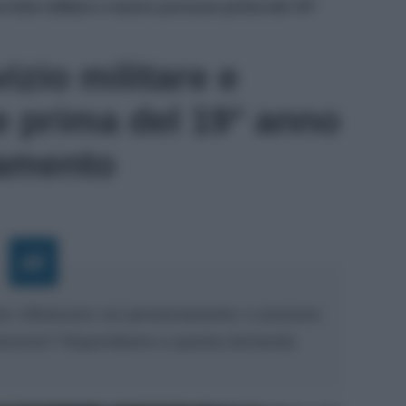
rvizio militare e lavoro precoce prima del 19°
izio militare e
e prima del 19° anno
namento
come influiscono sul pensionamento e possono
o precoce? Rispondiamo a questa domanda