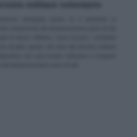
vizio militare volontario
 pensione anticipata Quota 41 è destinato ai
a del compimento del diciannovesimo anno di età
ti di lavoro effettivo. Sono esclusi i contributi
 da riscatto, quindi, nel caso del servizio militare
igurativa, non può essere utilizzato a computo
 del diciannovesimo anno di età.