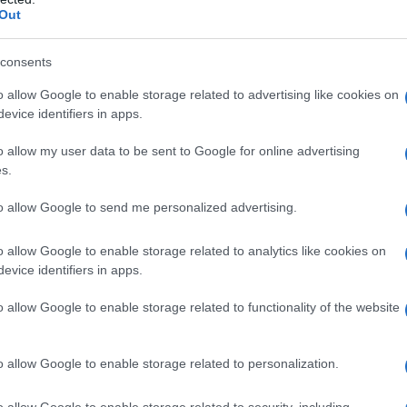
Out
ichiede un requisito di 41 anni di contributi di
consents
diciannovesimo anno di età, scopriamo quanto
AFFA
o allow Google to enable storage related to advertising like cookies on
e può essere considerato nel requisito del lavoro
Ca
evice identifiers in apps.
co
 lettore.
cu
o allow my user data to be sent to Google for online advertising
1 con lavoro precoce:
s.
L
ervizio militare
to allow Google to send me personalized advertising.
An
o allow Google to enable storage related to analytics like cookies on
sm
evice identifiers in apps.
o allow Google to enable storage related to functionality of the website
As
nda, alla quale nemmeno il patronato e l’INPS
pa
o allow Google to enable storage related to personalization.
Co
pato come lavoratore precoce.
st
o allow Google to enable storage related to security, including