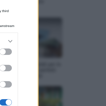
nsulente finanziario
dipendente
 third
Downstream
er and store
to grant or
ed purposes
RI
me risparmiare soldi per le
canze? 5 consigli perfetti
r ogni destinazione