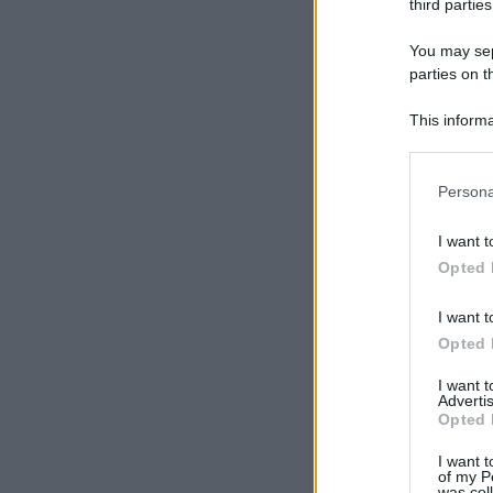
third parties
You may sepa
parties on t
This informa
Participants
Please note
Persona
information 
deny consent
I want t
in below Go
Opted 
I want t
Opted 
I want 
Advertis
Opted 
I want t
of my P
was col