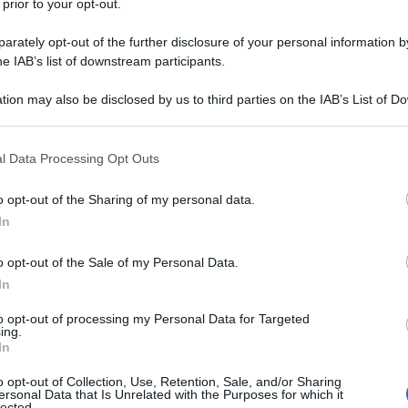
co
 prior to your opt-out.
in
rately opt-out of the further disclosure of your personal information by
he IAB’s list of downstream participants.
tion may also be disclosed by us to third parties on the IAB’s List of 
 that may further disclose it to other third parties.
 that this website/app uses one or more Google services and may gath
l Data Processing Opt Outs
including but not limited to your visit or usage behaviour. You may click 
 to Google and its third-party tags to use your data for below specifi
o opt-out of the Sharing of my personal data.
ogle consent section.
AFFA
In
Co
o opt-out of the Sale of my Personal Data.
va
In
pe
to opt-out of processing my Personal Data for Targeted
ing.
In
o opt-out of Collection, Use, Retention, Sale, and/or Sharing
ersonal Data that Is Unrelated with the Purposes for which it
lected.