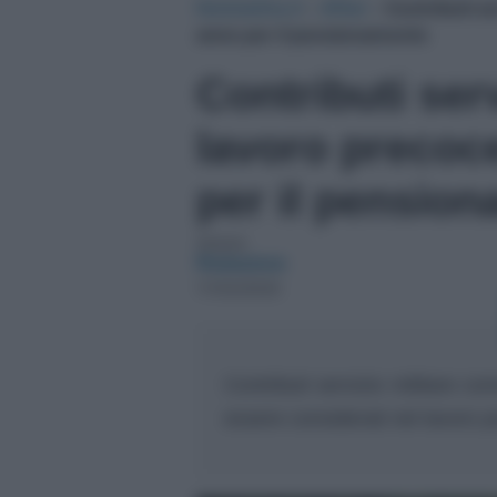
NotizieOra.it
›
Affari
›
Contributi se
anno per il pensionamento
Contributi serv
lavoro precoc
per il pensio
Autore:
Redazione
17/02/2020
Contributi servizio militare 
essere considerati nel lavor