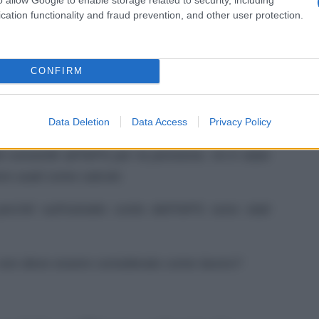
ab
cation functionality and fraud prevention, and other user protection.
ivo, all’età di 14 e 15 anni, maturando circa 24
c
CONFIRM
o per arrivare all’anno di contributi entro il
li ho maturati in Marina Militare dove mi
ll’età di anni 18.
Data Deletion
Data Access
Privacy Policy
ti convertiti all’INPS per la pensione, mi è stato
re usati come calcolo
rché sull’estratto conto dell’INPS sono stati
 non deve essere considerato come lavoro?