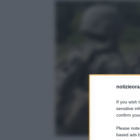
notizieora.
If you wish 
sensitive in
confirm your
Please note
based ads b