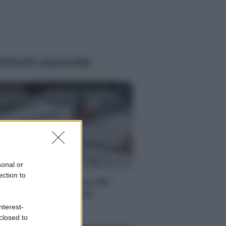
rticoli associati
RI
sonal or
ection to
vestimenti: la figura del
nsulente finanziario
dipendente
nterest-
closed to