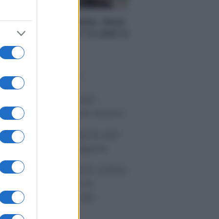
RI
se in vendita in Italia: dove
nviene comprarle? 5 città in
i costano meno
o sapevi che...
tivirus per Android:
artphone sempre sicuro
sicurazione furgone per
rtita IVA: cosa sapere
me i conti correnti online
anno cambiando le
itudini di spesa dei
onsumatori