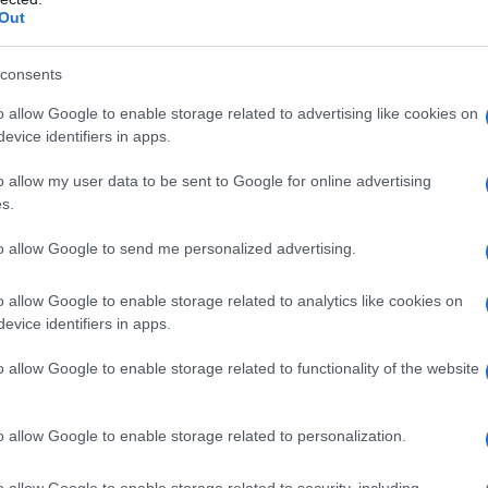
AFFA
Out
sono sempre tante controversie una di questa,
Ca
a chi tocca le spese è il ripristino del tetto.
co
consents
i, provenienti dal tetto, danneggiano uno degli
cu
o allow Google to enable storage related to advertising like cookies on
n questa occasione chi deve autorizzare i lavori
evice identifiers in apps.
L
o allow my user data to be sent to Google for online advertising
d abitare agli ultimi piani di un edificio e deve
s.
An
omini che non vogliono contribuire alla spesa del
sm
to allow Google to send me personalized advertising.
empre di più i tempi per iniziare i lavori. Quando
As
 condominio, questo più delle volte risponde che
o allow Google to enable storage related to analytics like cookies on
evice identifiers in apps.
pa
a per interpellare tutti i condomini, ma questi
tare di mettere mano alla tasca cercano di
o allow Google to enable storage related to functionality of the website
Co
 un condomino che ha questi problemi come può
st
ab
o allow Google to enable storage related to personalization.
c
o allow Google to enable storage related to security, including