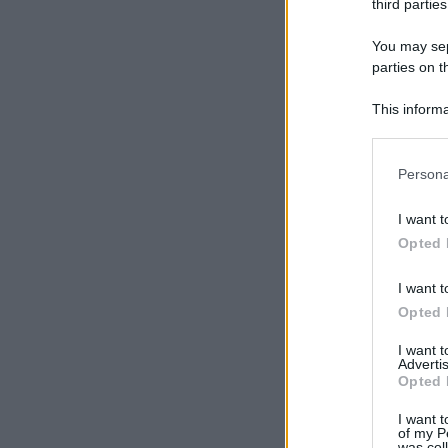
third parties
You may sepa
parties on t
This informa
Participants
Please note
Persona
information 
deny consent
I want t
in below Go
Opted 
I want t
Opted 
I want 
Advertis
Opted 
I want t
of my P
was col