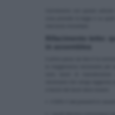
Cercheremo con questo articolo d
cosa prevede la legge e su quali 
intervento immediato.
Rifacimento tetto: 
in assemblea
Il primo passo da fare è la conv
la maggioranza necessaria per po
sono lavori di manutenzione 
necessario che venga raggiunta u
a favore dei lavori deve essere:
il 50%+1 dei presenti in ass
i quali devono comunque ra