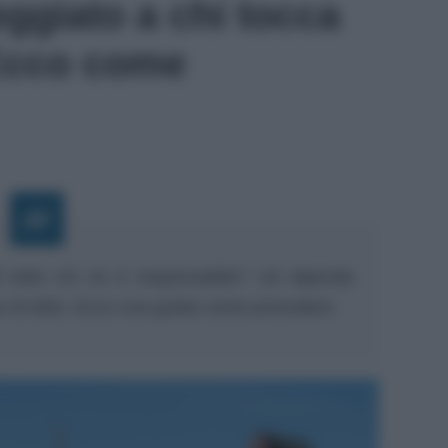
eggiato a chi tocca
 Ecco come
el tetto chi ne è responsabile? ciò dipende
ipo di tetto. Ecco una guida come procedere