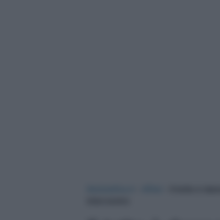
NotizieOra.it
›
Affari
›
Il tetto è da
intervenire