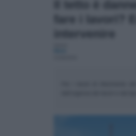
Il tetto è dann
fare i lavori?
intervenire
Autore:
Maria
21/09/2018
Per i lavori di rifacimento d
dall’urgenza dei lavori e dal t