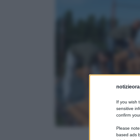
notizieora.
If you wish 
sensitive in
confirm your
Please note
based ads b