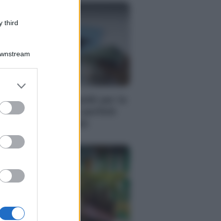
 third
Downstream
er and store
RI
to grant or
me risparmiare soldi per le
ed purposes
canze? 5 consigli perfetti
r ogni destinazione