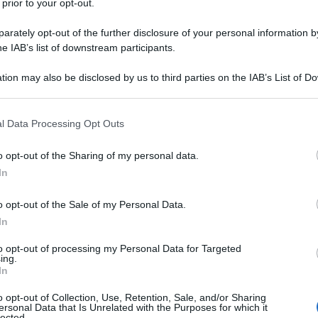
 prior to your opt-out.
rately opt-out of the further disclosure of your personal information by
he IAB’s list of downstream participants.
tion may also be disclosed by us to third parties on the IAB’s List of 
 that may further disclose it to other third parties.
 that this website/app uses one or more Google services and may gath
AFFA
l Data Processing Opt Outs
including but not limited to your visit or usage behaviour. You may click 
Co
 to Google and its third-party tags to use your data for below specifi
o opt-out of the Sharing of my personal data.
va
ogle consent section.
In
pe
o opt-out of the Sale of my Personal Data.
In
to opt-out of processing my Personal Data for Targeted
ing.
In
o opt-out of Collection, Use, Retention, Sale, and/or Sharing
ersonal Data that Is Unrelated with the Purposes for which it
lected.