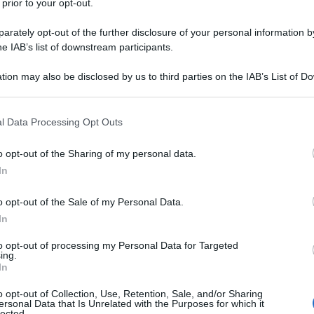
co
 prior to your opt-out.
in
rately opt-out of the further disclosure of your personal information by
he IAB’s list of downstream participants.
tion may also be disclosed by us to third parties on the IAB’s List of 
 that may further disclose it to other third parties.
 that this website/app uses one or more Google services and may gath
l Data Processing Opt Outs
including but not limited to your visit or usage behaviour. You may click 
 to Google and its third-party tags to use your data for below specifi
o opt-out of the Sharing of my personal data.
ogle consent section.
AFFA
In
Co
o opt-out of the Sale of my Personal Data.
va
In
pe
to opt-out of processing my Personal Data for Targeted
ing.
In
o opt-out of Collection, Use, Retention, Sale, and/or Sharing
ersonal Data that Is Unrelated with the Purposes for which it
lected.