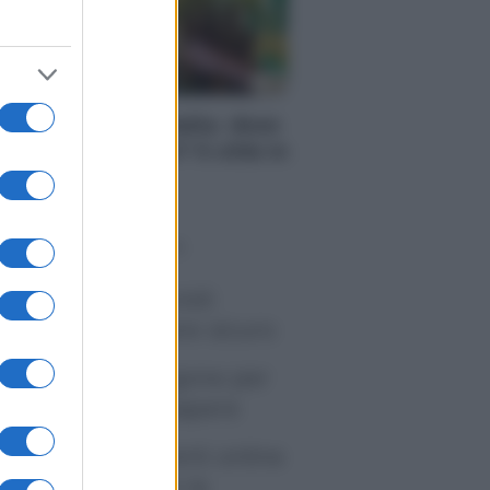
RI
se in vendita in Italia: dove
nviene comprarle? 5 città in
i costano meno
o sapevi che...
tivirus per Android:
artphone sempre sicuro
sicurazione furgone per
rtita IVA: cosa sapere
me i conti correnti online
anno cambiando le