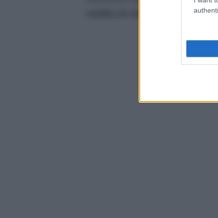
authenti
reddito di cittadinanza
.