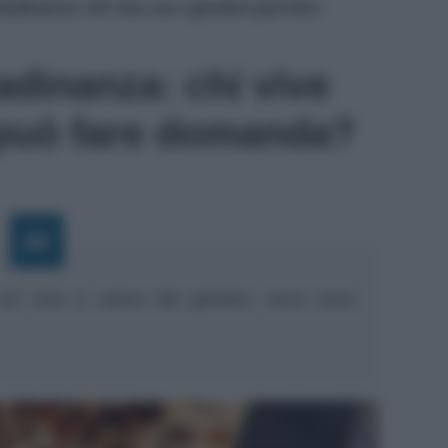
ttadinanza: chi vive con i genitori può fare
tadinanza: chi vive
i può fare domanda?
chi vive a carico dei genitori, ecco cosa