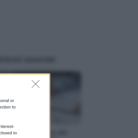
rticoli associati
sonal or
ection to
RI
nterest-
vestimenti: la figura del
closed to