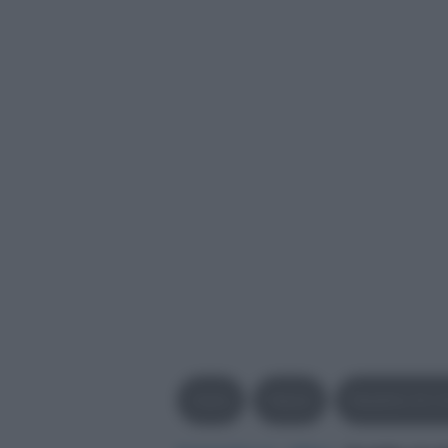
Italia
News
Reddito Di C