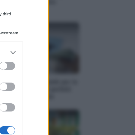
nsulente finanziario
dipendente
 third
Downstream
er and store
to grant or
ed purposes
RI
me risparmiare soldi per le
canze? 5 consigli perfetti
r ogni destinazione