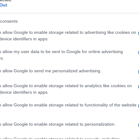
o di cittadinanza
per tutti gli italiani che ancora
Out
 alcuni di questi ‘’bamboccioni’’ come sono stati
non hanno nessuna occupazione e né tantomeno
consents
AFFA
o allow Google to enable storage related to advertising like cookies on
Ca
evice identifiers in apps.
nza per quanto riguarda i
co
cu
o allow my user data to be sent to Google for online advertising
s.
L
, sarà introdotto il reddito di cittadinanza, un
to allow Google to send me personalized advertising.
stato per chi vive in condizioni di precarietà.
An
o allow Google to enable storage related to analytics like cookies on
li che ancora vivono con i genitori? Avranno il
sm
evice identifiers in apps.
o di cittadinanza? Sono tutte domande che
o allow Google to enable storage related to functionality of the website
As
 Ebbene, momentaneamente, i ‘’bamboccioni’’
pa
tadinanza se questi risultano a carico dei propri
o allow Google to enable storage related to personalization.
Co
miglia ha un ISEE che rappresenta la situazione
st
esta supera i 9.360 euro non avranno diritto al
o allow Google to enable storage related to security, including