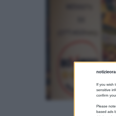
notizieora.
If you wish 
sensitive in
confirm your
Please note
based ads b