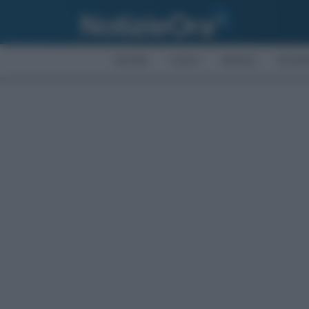
AFFARI
FISCO
BONUS
ECON