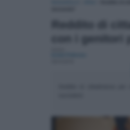
NotizieOra.it
›
Affari
›
Reddito di ci
domanda?
Reddito di cit
con i genitor
Autore:
Ionela Polinciuc
08/10/2018
Reddito di cittadinanza per 
succederà