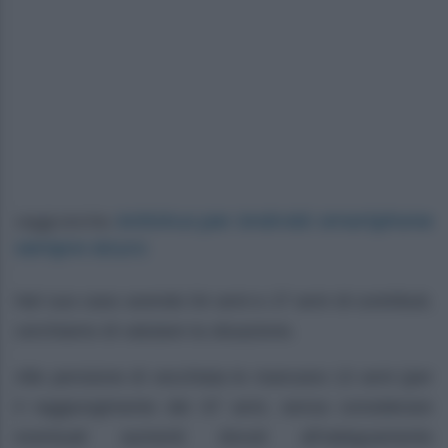
Antivirus per Android: smartphone
Leggi anche:
sempre sicuro
Nel suo caso avendo 54 anni e 27 anni di contributi,
cerchiamo di valutare la situazione.
Alle pensione di vecchiaia le mancano 13 anni (per
il raggiungimento dei 67 anni, senza considerare
eventuali aumenti dovuti all’adeguamento