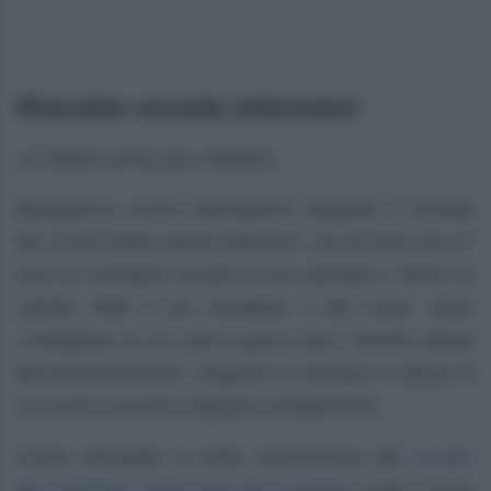
Riscatto scuola infermieri
Un lettore scrive per chiedere:
Buongiorno vorrei informazioni riguardo il riscatto
dei 3 anni della scuola infermieri. Ho 54 anni con 27
anni di contributi versati la mia azienda e INPS mi
chiede 7600 € per riscattare 3 del corso. Sono
combattuto se ne vale la pena visto i termini attuali
del pensionamento. ringrazio in anticipo in attesa di
un vostro riscontro ringrazio sentitamente.
riscatto
Come anticipato la reale convenienza del
dei contributi, siano essi per la laurea
o per il corso