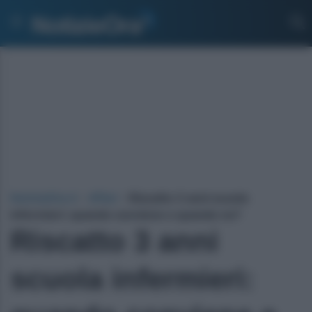
NotizieOra.it
›
Affari
›
Riscatto 3 anni scuola
infermieri: quando conviene e quando no?
Riscatto 3 anni
scuola infermieri: