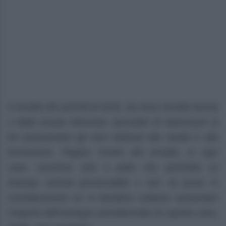
Il riscatto dei periodi di studi, sia esso riscatto laurea
o della scuola infermieri, permette di valorizzare ai
fini pensionistici gli anni dedicati allo studio e alla
formazione. Pagare l’onere del riscatto, in ogni
caso, conviene solo a patto che permetta un
anticipo sull’età pensionabile e non va preso in
considerazione se si desidera soltanto aumentare
l’importo dell’assegno previdenziale (in questo caso,