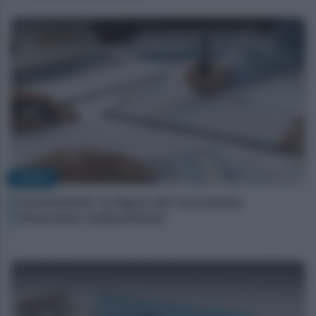
AFFARI
Investimenti: la figura del consulente
finanziario indipendente