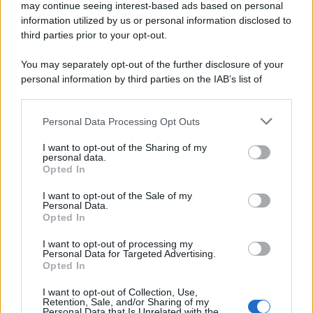
may continue seeing interest-based ads based on personal
information utilized by us or personal information disclosed to
AFFARI
third parties prior to your opt-out.
Case in vendita in Italia: dove conviene
You may separately opt-out of the further disclosure of your
comprarle? 5 città in cui costano meno
personal information by third parties on the IAB’s list of
downstream participants.
Lo sapevi che...
Personal Data Processing Opt Outs
This information may also be disclosed by us to third parties
on the IAB’s List of Downstream Participants that may further
I want to opt-out of the Sharing of my
disclose it to other third parties.
Antivirus per Android: smartphone
personal data.
Opted In
sempre sicuro
Please note that this website/app uses one or more Google
services and may gather and store information including but
I want to opt-out of the Sale of my
Assicurazione furgone per partita IVA:
Personal Data.
not limited to your visit or usage behaviour. You may click to
Opted In
grant or deny consent to Google and its third-party tags to
cosa sapere
use your data for below specified purposes in below Google
I want to opt-out of processing my
Come i conti correnti online stanno
consent section.
Personal Data for Targeted Advertising.
Opted In
cambiando le abitudini di spesa dei
consumatori
I want to opt-out of Collection, Use,
Retention, Sale, and/or Sharing of my
Personal Data that Is Unrelated with the