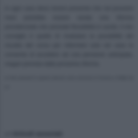
In ogni caso deve tenere presente che nei prossimi
mesi potrebbe essere varata una riforma
previdenziale che prevede flessibilità in uscita: il mio
consiglio è quello di rivalutare la possibilità del
riscatto del corso per infermieri solo nel caso le
consenta di accedere ad una pensione anticipata,
magari prevista dalla prossima riforma.
Le foto presenti in questo articolo sono concesse in licenza a Giddy Up
srl
Articoli associati