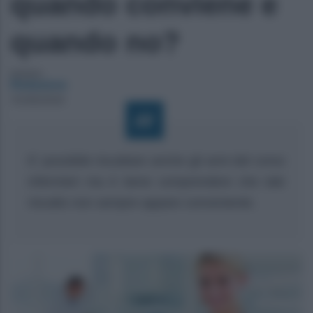
quando conviene e
quando no?
Autore:
Redazione
15/08/2020
E’ possibile riscattare anche gli anni del corso
infermieri ma è bene comprendere che tale
riscatto non sempre appare conveniente.