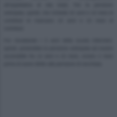
all’aspettativa di vita Istat). Per la pensione
anticipata, quindi, che richiede 42 anni e 10 mesi di
contributi le mancano 15 anni e 10 mesi di
contributi.
Pur riscattando i 3 anni della scuola infermieri,
quindi, porterebbe la pensione anticipata ad essere
accessibile fra 12 anni e 10 mesi, ovvero 2 mesi
prima di avere diritto alla pensione di vecchiaia.