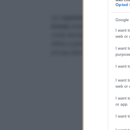
Opted 
Sul
superbonus al 110%
arrivan
Google 
Entrate
emerge infatti una nuov
I want t
novità derivanti dall’approvazione
web or d
effetto a partire dall’inizio dell’a
I want t
proroga della misura in revisione
purpose
I want 
I want t
web or d
I want t
or app.
I want t
I want t