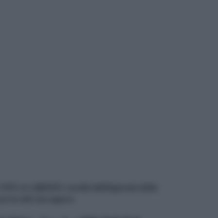
10% in LdB2021, novità dall’Agenzia delle
on le info da sapere