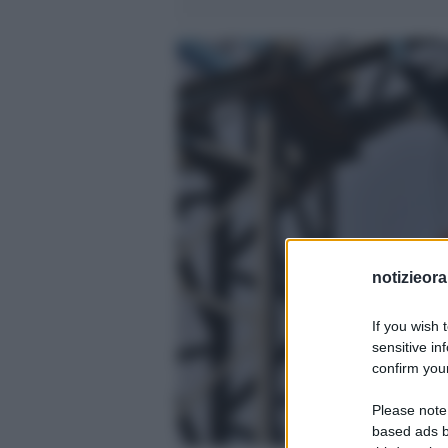
notizieora.
If you wish 
sensitive in
confirm your
Please note
based ads b