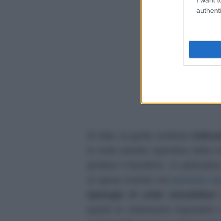
authenti
Di fatto, la guida contiene
indicaz
la reale portata operativa della mi
perdere il beneficio. In particolar
perimetro d
di spese inserite nel
tipologie di unità immobiliari
c
quindi di chiarimenti importanti 