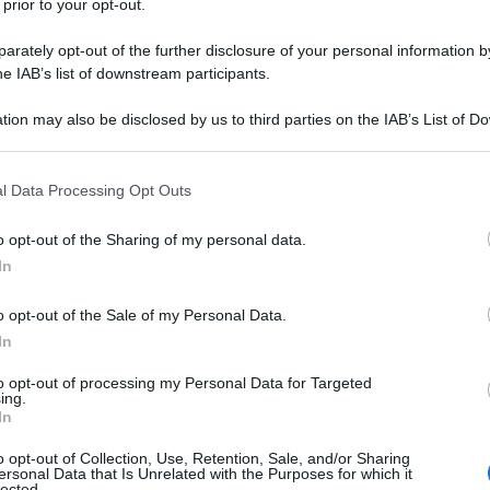
co
 prior to your opt-out.
a 
rately opt-out of the further disclosure of your personal information by
fu
he IAB’s list of downstream participants.
tion may also be disclosed by us to third parties on the IAB’s List of 
 that may further disclose it to other third parties.
 that this website/app uses one or more Google services and may gath
l Data Processing Opt Outs
including but not limited to your visit or usage behaviour. You may click 
 to Google and its third-party tags to use your data for below specifi
o opt-out of the Sharing of my personal data.
ogle consent section.
In
DISA
o opt-out of the Sale of my Personal Data.
Co
In
nu
co
to opt-out of processing my Personal Data for Targeted
o
è un importo mensile riconosciuto
dall’INPS
a
ing.
In
n Italia, che necessitano di
assistenza
continua
anno 2023 gli importi
sono stati aggiornati con
o opt-out of Collection, Use, Retention, Sale, and/or Sharing
ersonal Data that Is Unrelated with the Purposes for which it
 la modalità per fare richiesta.
lected.