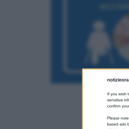
notizieora.
If you wish 
sensitive in
confirm your
Please note
based ads b