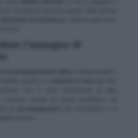
ta come
reddito nell’ISEE
e non è soggetta a
tanto i richiedenti potranno godere della somma
ll’Istituto di Previdenza
. Vediamo quali sono
one INPS.
edere l’assegno di
to
 di accompagnamento INPS
è indispensabile il
nvalidità. Questo è il
requisito di base
per fare
cificare che è stata riconosciuta
la non
i normali compiti ed azioni quotidiane. Ad
sita di
accompagnatore
per deambulare e di
enza
continua.