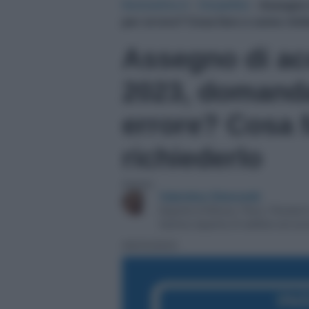
NotizieOra.it
›
Disabilità
›
Assegno 
per errore? Cosa fare e come rich
Assegno di a
2023, domanda
errore? Cosa 
richiederlo
Autore:
Valentina Simonetti
Esperta di Bonus, Fisco, Pensioni
Autrice esperta di welfare ed ec
06/03/2023