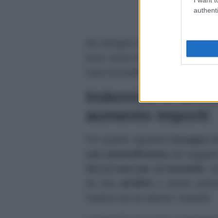
authenti
Ma bisogna fare attenzione ad
e
Ecco come fare e a chi rivolger
caso di invalidità riconosciuta al 
Indennità di ac
aumento importi
Per quanto riguarda
l’assegno 
non
autosufficienza
del soggetto
527,13 euro per 12 mensilità
. Q
da fare
all’INPS
e previa prese
medica che ne attesta i requisiti.