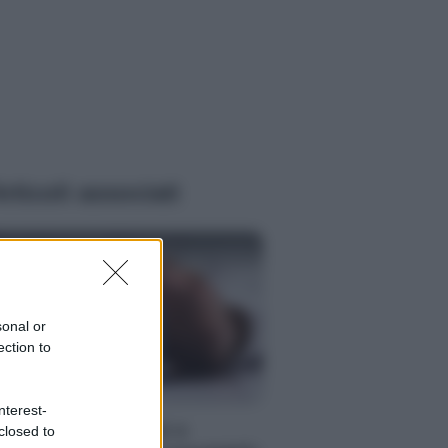
rticoli associati
sonal or
ection to
BILITÀ
nterest-
gge 104, permessi e
closed to