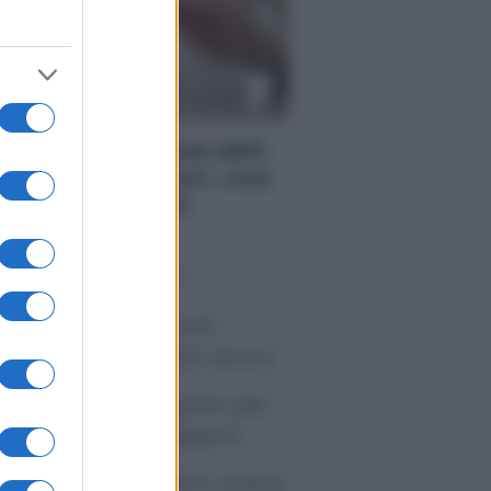
BILITÀ
gge 104 2023, novità INPS
 congedi e permessi: cosa
 può fare e cosa no
o sapevi che...
tivirus per Android:
artphone sempre sicuro
sicurazione furgone per
rtita IVA: cosa sapere
me i conti correnti online