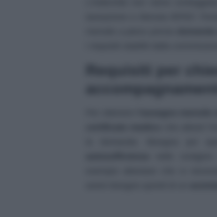
L’indennità non viene conteggia
tassazione e ritenuta IRPEF. Per
mensile a pieno previa
domanda a
i requisiti stabiliti dalla commissi
Requisiti per chi
accompagnamen
Per ottenere
l’assegno mensile
certificato medico
che attesti l’i
la domanda. Bisogna poi spe
autosufficienza
nello svolgere 
esempio attestare che si neces
avere bisogno quindi di un
assist