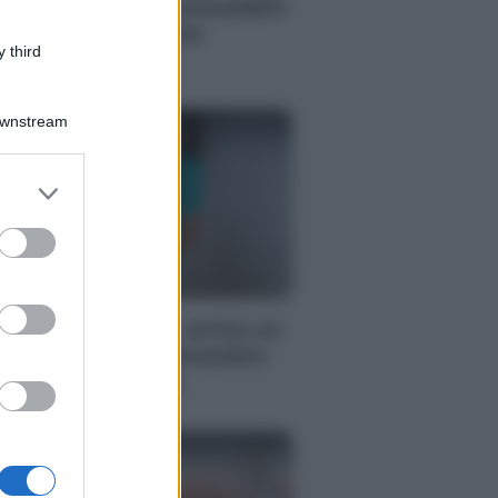
ngedi diventano cumulabili:
chi spettano e come
 third
nziona
Downstream
er and store
to grant or
ed purposes
BILITÀ
lf e badanti 2023, arriva un
ovo click day a Dicembre:
me fare domanda