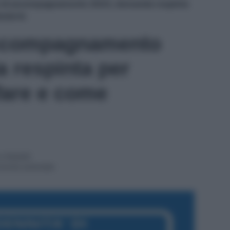
di accompagnamento 2023, domanda respinta
iederlo
ccompagnamento
 respinta per
fare e come
 e Redditi
onomia aziendale