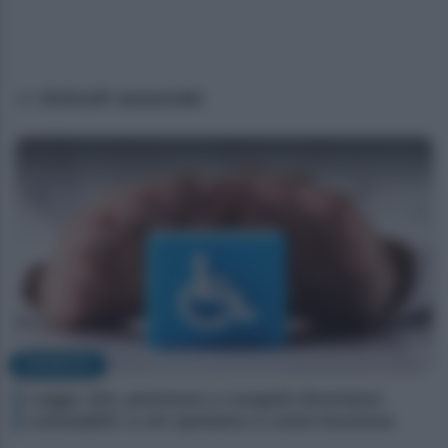
Articoli associati
DISABILITÀ
Legge 104, permessi e congedi diventano
cumulabili: a chi spettano e come funziona