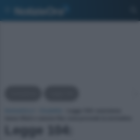
Consulenze
Legge 104
NotizieOra.it
›
Disabilità
›
Legge 104: esenzione
tassa rifiuti e canone Rai, cosa prevede la normativa
Legge 104: