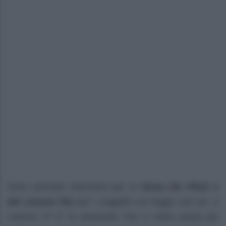
Sono previste esenzioni per la
tassa dei rifiuti e
del canone Rai
per i soggetti con legge 104 art. 3
comma 3? E’ la domanda che ci viene posta più