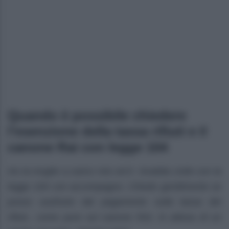
Quando è possibile chiedere
l’esenzione della tassa rifiuti e il
canone Rai con legge 104
Ho la moglie a carico mio ed è invalida civile con la
legge 104 con accompagno. Chiedo gentilmente se
posso usufruire dal pagamento sulla tassa dei
rifiuti., come pure sul canone RAI. In attesa di un