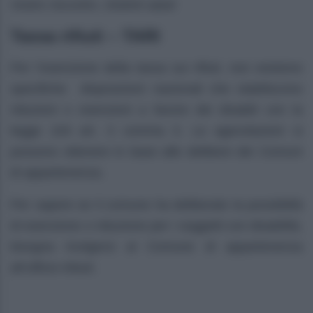
Vostro riscontro. Distinti saluti
Tassa rifiuti – TARI
Per l’esenzione della tassa sui rifiuti, non esistono
specifiche disposizioni nazionali che stabiliscono
riduzioni o esenzioni a favore dei disabili con la
legge 104 art. 3 comma 3. Le agevolazioni si
possono ottenere in base alle delibere dei Comuni
di appartenenza.
Per sapere se il comune ha deliberato la possibilità
di esenzione o riduzione per i soggetti con disabilità,
bisogna rivolgersi al Comune di appartenenza
all’ufficio tributi.