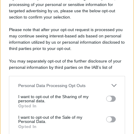
processing of your personal or sensitive information for
targeted advertising by us, please use the below opt-out
section to confirm your selection.
Please note that after your opt-out request is processed you
may continue seeing interest-based ads based on personal
information utilized by us or personal information disclosed to
DISABILITÀ
third parties prior to your opt-out.
Legge 104 2023, novità INPS su congedi e
You may separately opt-out of the further disclosure of your
permessi: cosa si può fare e cosa no
personal information by third parties on the IAB’s list of
downstream participants.
Lo sapevi che...
Personal Data Processing Opt Outs
This information may also be disclosed by us to third parties
on the IAB’s List of Downstream Participants that may further
I want to opt-out of the Sharing of my
disclose it to other third parties.
Antivirus per Android: smartphone
personal data.
Opted In
sempre sicuro
Please note that this website/app uses one or more Google
services and may gather and store information including but
I want to opt-out of the Sale of my
Assicurazione furgone per partita IVA:
Personal Data.
not limited to your visit or usage behaviour. You may click to
Opted In
grant or deny consent to Google and its third-party tags to
cosa sapere