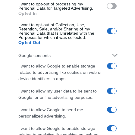
use your data for below specified purposes in below Google
I want to opt-out of processing my
Come i conti correnti online stanno
consent section.
Personal Data for Targeted Advertising.
Opted In
cambiando le abitudini di spesa dei
consumatori
I want to opt-out of Collection, Use,
Retention, Sale, and/or Sharing of my
Personal Data that Is Unrelated with the
Purposes for which it was collected.
Opted Out
Google consents
I want to allow Google to enable storage
related to advertising like cookies on web or
device identifiers in apps.
I want to allow my user data to be sent to
Google for online advertising purposes.
I want to allow Google to send me
personalized advertising.
I want to allow Google to enable storage
related to analytics like cookies on web or