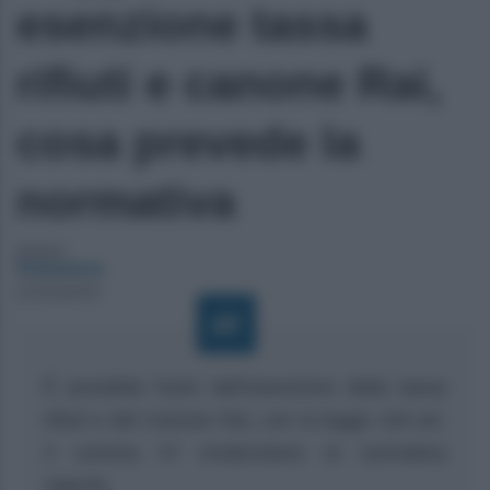
esenzione tassa
rifiuti e canone Rai,
cosa prevede la
normativa
Autore:
Redazione
21/03/2019
È possibile fruire dell’esenzione della tassa
rifiuti e del Canone Rai, con la legge 104 art.
3 comma 3? Analizziamo la normativa
vigente.