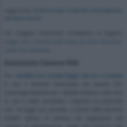
Antivirus per Android: smartphone
Leggi anche:
sempre sicuro
Per maggiori chiarimenti consigliamo di leggere:
Legge 104 e sconto sulla tassa sui rifiuti domestici,
come fare domanda.
Esenzione Canone RAI
disabili con verbale legge 104 art. 3 comma
Per i
3
, non è prevista l’esenzione del canone Rai.
Quest’agevolazione per i disabili esisteva molti anni
fa, poi è stata cancellata. L’Agenzia ha precisato
che: “la legge non prevede, a favore delle persone
disabili, ipotesi di esonero dal pagamento del
canone di abbonamento, infatti dal 01/01/74 tale