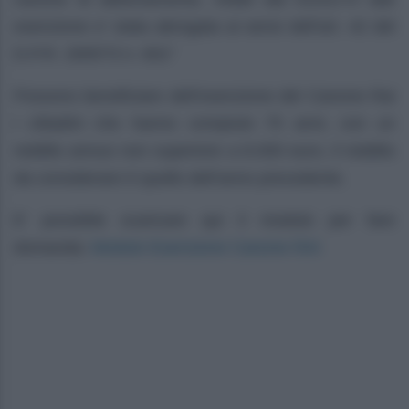
esenzione e’ stata abrogata ai sensi dell’art. 42 del
D.P.R. 29/9/73 n. 601”
Possono beneficiare dell’esenzione del Canone Rai
i cittadini che hanno compiuto 75 anni, con un
reddito annuo non superiore a 8.000 euro, il reddito
da considerare è quello dell’anno precedente.
E’ possibile scaricare qui il modulo per fare
Modulo Esenzione Canone RAI
domanda: