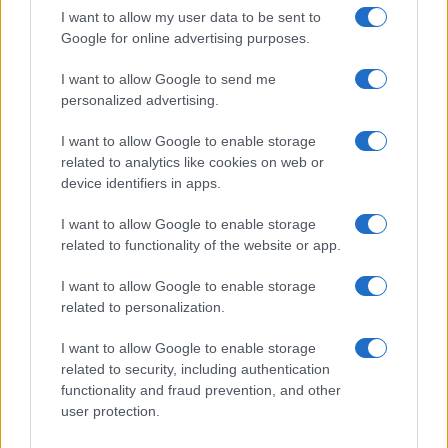
I want to allow my user data to be sent to
Google for online advertising purposes.
I want to allow Google to send me
personalized advertising.
I want to allow Google to enable storage
related to analytics like cookies on web or
device identifiers in apps.
I want to allow Google to enable storage
CHI SIAMO
CONTATTI
related to functionality of the website or app.
© 2026 - NOTIZIEORA.IT - GIDDY UP SRL - P.IVA 14849541009
I want to allow Google to enable storage
LE FOTO PRESENTI IN QUESTO SITO SONO CONCESSE IN LICENZA A
related to personalization.
GIDDY UP SRL
I want to allow Google to enable storage
Privacy e Notifiche
related to security, including authentication
functionality and fraud prevention, and other
Preferenze privacy
user protection.