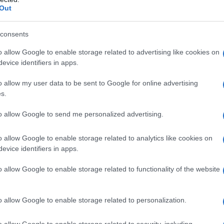
la tipologia di credito previsto.
Out
 termine generale di prescrizione che però non
consents
zioni
relative alle
utenze domestiche
, infatti,
ECO
o allow Google to enable storage related to advertising like cookies on
 più
breve
che è stato aggiornato dalla legge di
evice identifiers in apps.
Car
ri
o allow my user data to be sent to Google for online advertising
co
mine di prescrizione
a seguito del quale il
s.
o alle nostre
bollette
non
è più
dovuto
alla
to allow Google to send me personalized advertising.
L
o allow Google to enable storage related to analytics like cookies on
ette: quando è possibile
An
evice identifiers in apps.
sm
o allow Google to enable storage related to functionality of the website
As
prescrizione diverso da quello ordinario. Come
pa
o allow Google to enable storage related to personalization.
 diritti di credito si estinguono in 10 anni.
Co
gia elettrica, gas e acqua però, cade in
o allow Google to enable storage related to security, including