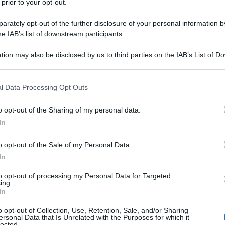
pe
 prior to your opt-out.
co
rately opt-out of the further disclosure of your personal information by
he IAB’s list of downstream participants.
tion may also be disclosed by us to third parties on the IAB’s List of 
 that may further disclose it to other third parties.
 that this website/app uses one or more Google services and may gath
l Data Processing Opt Outs
including but not limited to your visit or usage behaviour. You may click 
 to Google and its third-party tags to use your data for below specifi
o opt-out of the Sharing of my personal data.
ogle consent section.
ECO
In
e, si potrebbe andare incontro al distacco
Bo
esciosi problemi, tuttavia c’è un particolare
o opt-out of the Sale of my Personal Data.
me
In
on pagare
una
bolletta
: il decorrere della
Ec
as
to opt-out of processing my Personal Data for Targeted
ing.
In
crizione non bisogna più pagarne l’importo. La
o opt-out of Collection, Use, Retention, Sale, and/or Sharing
’
estinzione del diritto
di credito, e avviene in
ersonal Data that Is Unrelated with the Purposes for which it
lected.