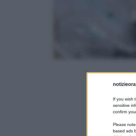
notizieora.
If you wish 
sensitive in
confirm your
Please note
based ads b