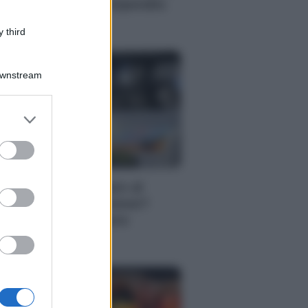
r arrotondare lo stipendio
n entrate extra
 third
Downstream
er and store
to grant or
ed purposes
NOMIA
llette 2023: passare al
rcato libero conviene?
co 5 cose da sapere
solutamente