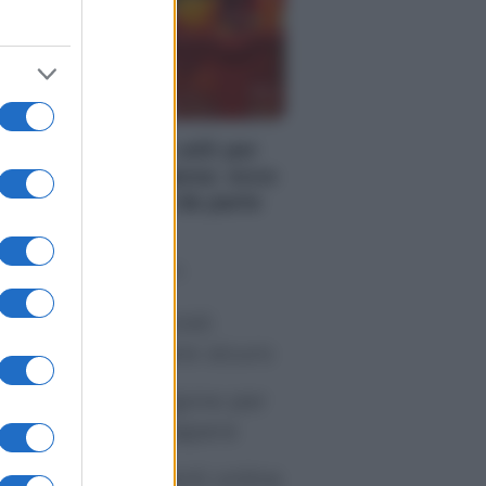
NOMIA
ovita, 5 consigli utili per
sparmiare sulla spesa: ecco
me mettere soldi da parte
o sapevi che...
tivirus per Android:
artphone sempre sicuro
sicurazione furgone per
rtita IVA: cosa sapere
me i conti correnti online