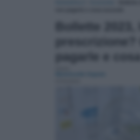
NotizieOra.it
›
Economia
›
Bollette
non pagarle e cosa succede
Bollette 2023,
prescrizione
pagarle e cos
Autore:
MarioAurelio Segreto
07/03/2023