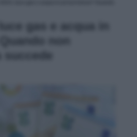
 2023, luce gas e acqua in prescrizione? Quando
 luce gas e acqua in
? Quando non
a succede