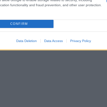
st
cation functionality and fraud prevention, and other user protection.
cedenza, la prescrizione delle bollette era pari a
ab
egislativi, però, il termine di prescrizione delle
c
CONFIRM
Data Deletion
Data Access
Privacy Policy