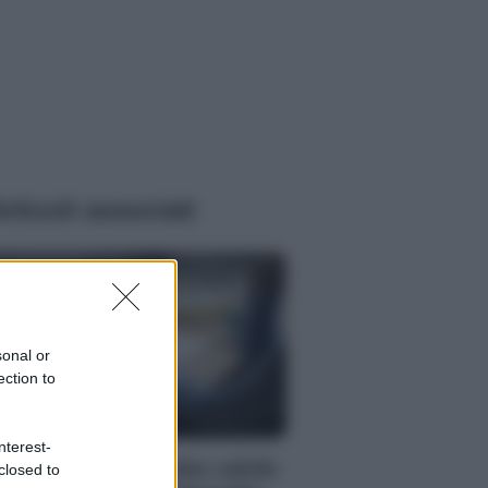
rticoli associati
sonal or
ection to
NOMIA
nterest-
condo lavoro: 5 idee valide
closed to