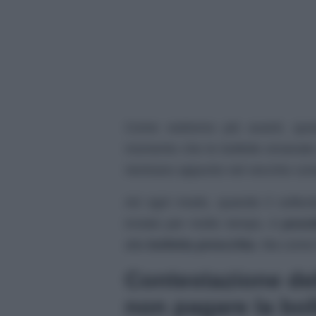
Come vedremo più avanti, ques
momento che le bollette emanate 
rientrano appunto nel vecchio co
Ad ogni modo, quando il solleci
inviato per molto tempo, è
possi
alla
bolletta
prescritta
. Ma come 
Contestazione de
non pagare la bol