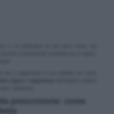
to è un particolare di non poco conto, dal
quando la precedente normativa era in vigore,
mputo.
to per il pagamento di una bolletta non viene
bile negare
il
pagamento
dell’importo relativo
fare? Vediamolo.
lla prescrizione: come
letta