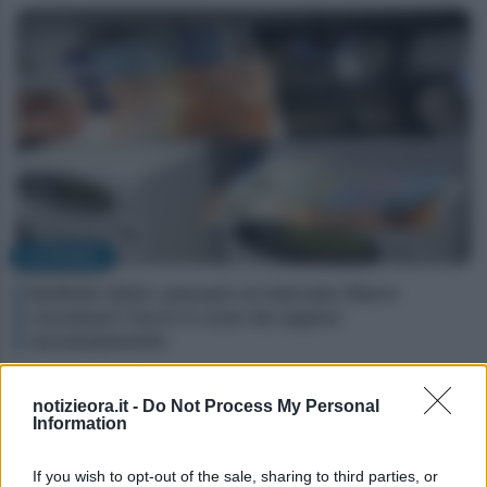
ECONOMIA
Bollette 2023: passare al mercato libero
conviene? Ecco 5 cose da sapere
assolutamente
notizieora.it -
Do Not Process My Personal
Information
If you wish to opt-out of the sale, sharing to third parties, or