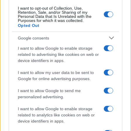
consumatori
I want to opt-out of Collection, Use,
Retention, Sale, and/or Sharing of my
Personal Data that Is Unrelated with the
Purposes for which it was collected.
Opted Out
Google consents
I want to allow Google to enable storage
related to advertising like cookies on web or
device identifiers in apps.
I want to allow my user data to be sent to
Google for online advertising purposes.
I want to allow Google to send me
personalized advertising.
I want to allow Google to enable storage
related to analytics like cookies on web or
device identifiers in apps.