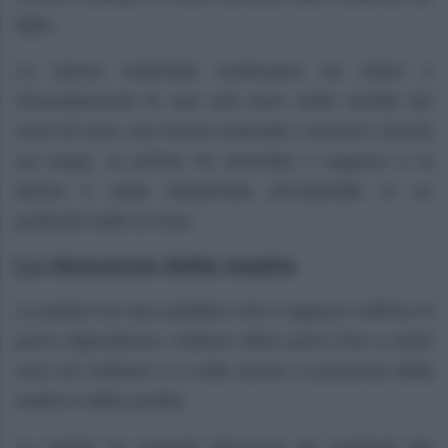
figlio.
La donna violentata continuava ad urlare e
fortunatamente le sue urla sono state sentite dai
vicini di casa, che hanno chiamato i soccorsi. Giunta
sul luogo, la polizia ha arrestato il ragazzo e la
donna è stata trasportata all’ospedale in un
profondo stato di choc.
La denuncia della madre
La polizia ha reso pubblico che il ragazzo soffriva di
porno dipendenza, vedeva video porno fino a tarda
sera sul cellulare e a volte anche in presenza della
madre e della sorella.
La madre ha esposto denuncia nei confronti del