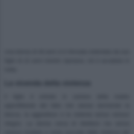
Una donna di 46 anni si è ritrovata violentata da suo
figlio di 22 anni mentre riposava, ciò è accaduto in
India.
La vicenda della violenza
Il figlio è entrato in camera della madre
approfittando del fatto che stesse dormendo la
blocca, la aggredisce e la violenta senza nessun
ritegno. La donna cerca di ribellarsi ma senza
nessun risultato e resta succube della violenza del