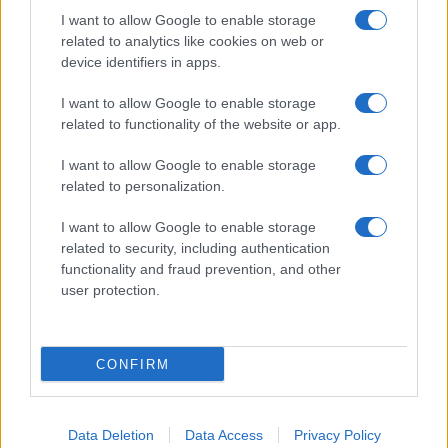
I want to allow Google to enable storage
related to analytics like cookies on web or
device identifiers in apps.
I want to allow Google to enable storage
CHI SIAMO
CONTATTI
related to functionality of the website or app.
© 2026 - NOTIZIEORA.IT - GIDDY UP SRL - P.IVA 14849541009
I want to allow Google to enable storage
LE FOTO PRESENTI IN QUESTO SITO SONO CONCESSE IN LICENZA A
related to personalization.
GIDDY UP SRL
I want to allow Google to enable storage
Privacy e Notifiche
related to security, including authentication
functionality and fraud prevention, and other
Preferenze privacy
user protection.
Mappa del sito
CONFIRM
Data Deletion
Data Access
Privacy Policy