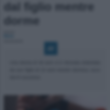
dal figlio mentre
dorme
Autore:
Maria
25/04/2018
Una donna di 46 anni si è ritrovata violentata
da suo figlio di 22 anni mentre dormica, ecco
dov’è successo.