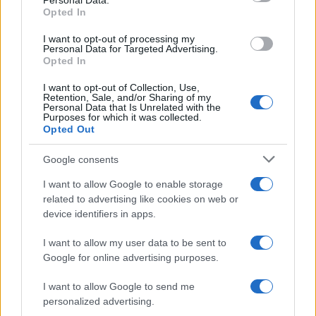
Assicurazione furgone per partita IVA:
Personal Data.
not limited to your visit or usage behaviour. You may click to
Opted In
grant or deny consent to Google and its third-party tags to
cosa sapere
use your data for below specified purposes in below Google
I want to opt-out of processing my
Come i conti correnti online stanno
consent section.
Personal Data for Targeted Advertising.
Opted In
cambiando le abitudini di spesa dei
consumatori
I want to opt-out of Collection, Use,
Retention, Sale, and/or Sharing of my
Personal Data that Is Unrelated with the
Purposes for which it was collected.
Opted Out
Google consents
I want to allow Google to enable storage
related to advertising like cookies on web or
device identifiers in apps.
I want to allow my user data to be sent to
Google for online advertising purposes.
I want to allow Google to send me
personalized advertising.