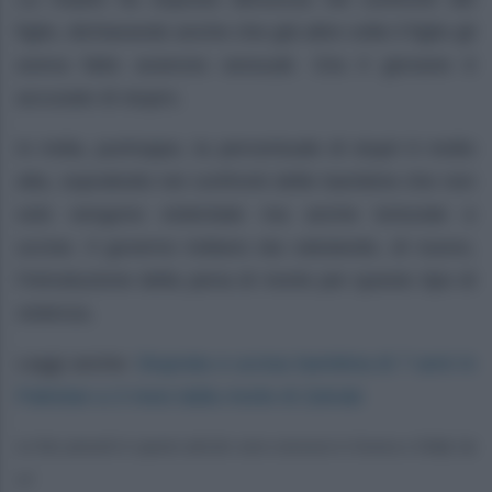
figlio, dichiarando anche che già altre volte il figlio gli
aveva fatto avances sessuali. Ora il giovane è
accusato di stupro.
In India, purtroppo, la percentuale di stupri è molto
alta, soprattutto nei confronti delle bambine che non
solo vengono violentate ma anche torturate e
uccise. Il governo indiano sta valutando, di nuovo,
l’introduzione della pena di morte per questo tipo di
violenza.
Stuprata e uccisa bambina di 7 anni in
Leggi anche:
Pakistan a 3 mesi dalla morte di Zainab
Le foto presenti in questo articolo sono concesse in licenza a Giddy Up
srl