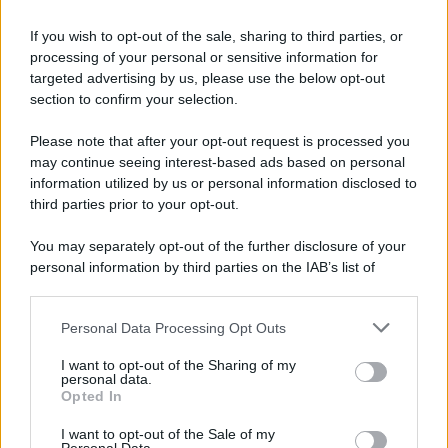
If you wish to opt-out of the sale, sharing to third parties, or
processing of your personal or sensitive information for
targeted advertising by us, please use the below opt-out
section to confirm your selection.
Please note that after your opt-out request is processed you
may continue seeing interest-based ads based on personal
information utilized by us or personal information disclosed to
NOTIZIE
third parties prior to your opt-out.
Come i conti correnti online stanno cambiando
You may separately opt-out of the further disclosure of your
le abitudini di spesa dei consumatori
personal information by third parties on the IAB’s list of
downstream participants.
Lo sapevi che...
Personal Data Processing Opt Outs
This information may also be disclosed by us to third parties
on the IAB’s List of Downstream Participants that may further
I want to opt-out of the Sharing of my
disclose it to other third parties.
Antivirus per Android: smartphone
personal data.
Opted In
sempre sicuro
Please note that this website/app uses one or more Google
services and may gather and store information including but
I want to opt-out of the Sale of my