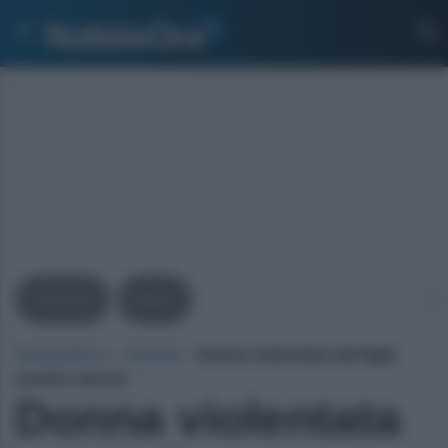
Cronaca
News
NotizieOra.it
›
Notizie
›
Donna violentata dal figlio
mentre dorme
Donna violentata