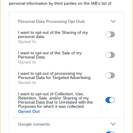
le abitudini di spesa dei consumatori
personal information by third parties on the IAB’s list of
downstream participants.
Lo sapevi che...
Personal Data Processing Opt Outs
This information may also be disclosed by us to third parties
on the IAB’s List of Downstream Participants that may further
I want to opt-out of the Sharing of my
disclose it to other third parties.
Antivirus per Android: smartphone
personal data.
Opted In
sempre sicuro
Please note that this website/app uses one or more Google
services and may gather and store information including but
I want to opt-out of the Sale of my
Assicurazione furgone per partita IVA:
Personal Data.
not limited to your visit or usage behaviour. You may click to
Opted In
grant or deny consent to Google and its third-party tags to
cosa sapere
use your data for below specified purposes in below Google
I want to opt-out of processing my
Come i conti correnti online stanno
consent section.
Personal Data for Targeted Advertising.
Opted In
cambiando le abitudini di spesa dei
consumatori
I want to opt-out of Collection, Use,
Retention, Sale, and/or Sharing of my
Personal Data that Is Unrelated with the
Purposes for which it was collected.
Opted Out
Google consents