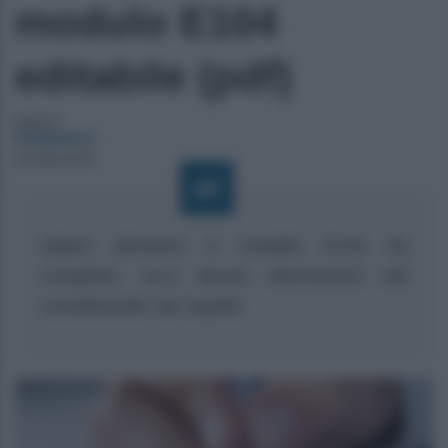
modulo E104
editabile (pdf)
Autore:
Redazione
03/08/2020
Italiani all’estero e modello E104 da
compilare, ecco alcune informazioni utili
considerando vari aspetti.