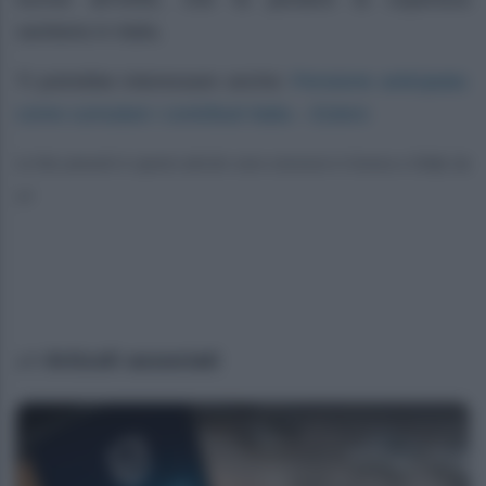
sanitaria in Italia.
Pensione anticipata:
Ti potrebbe interessare anche:
come cumulare i contributi Italia – Estero
Le foto presenti in questo articolo sono concesse in licenza a Giddy Up
srl
Articoli associati