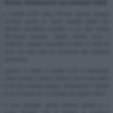
Alcuni chiarimenti sul modulo E104
Il modello E104 viene richiesto quando bisogna
iscriversi presso la cassa malattia estera per
ottenere assistenza sanitaria in un altro Paese
dell’Unione Europea. Questo modulo serve a
certificare i periodi assicurativi in Italia, in modo da
avere una data certa per l’iscrizione alla copertura
assicurativa.
Quando si chiede il modello E104 in automatico
viene revocato il medico di base e non ha più valore
la tessera sanitaria italiana. Attualmente il modello
E104, in alcune ASL è sostituito dal modello SEDS.
In linea generale, questo avviene quando si ci
iscrive all’AIRE, che fa perdere la copertura