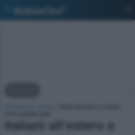
Consulenze
NotizieOra.it
›
Notizie
›
Italiani all’estero e modulo
E104 editabile (pdf)
Italiani all’estero e