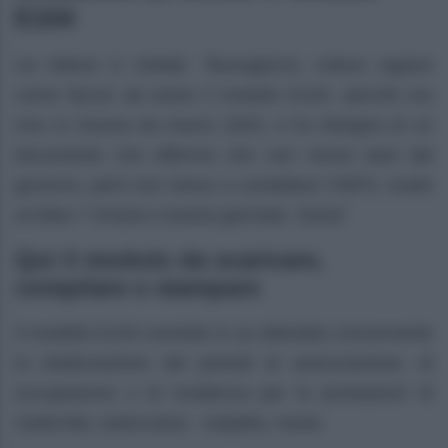
E104
Un lettore ci chiede: “Buongiorno, volevo sapere
come faccio ad avere il modulo E104, perché ora
vivo in Svezia da marzo 2020, e ho bisogno di un
documento che afferma che non ricevo aiuti dal
governo, però non riesco a contattare I’INPS. Avete
un’idea ? Grazie e buona giornata. Sonia”
Qui il modulo da scaricare,
compilare e stampare
Il modello E104 consiste in un attestato concernente
la totalizzazione dei periodi di assicurazione, di
occupazione o di residenza per le prestazioni di
maternità, tubercolosi, malattia, morte.