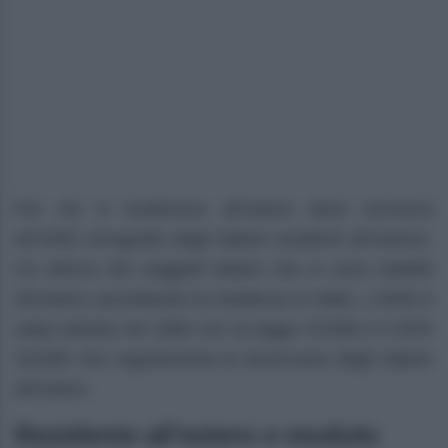
Per chi si trasferisce all’estero deve iscriversi
all’AIRE (Anagrafe degli italiani residenti all’estero).
Un elenco dei soggetti italiani che si sono stabiliti
all’estero cancellando la residenza in Italia. L’AIRE è
stata istituita nel 1990 con la legge 470/88 e il DPR
323/89 che regolamenta la burocrazia degli italiani
all’estero.
Residente all’estero e modulo