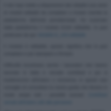
Il sito Inps mette a disposizioni dei cittadini una serie
di moduli editabili da compilare e inviare tramite la
piattaforma dell’ente previdenziale. Ho scaricato
dalla piattaforma il modulo E104 editabile, lo può
Modello E_104 editabile
prelevare da qui:
Il modulo è editabile, questo significa che lo può
compilare e poi stampare e firmare.
Difficoltà incontrano anche i lavoratori che hanno
lavorato in Italia e versato contributi e poi si
trasferiscono all’Estero o viceversa, in questi casi
consiglio di consultare la nostra guida che illustra in
Contributi
modo ampio tutti i possibili scenari:
versati all’Estero utili alla pensione