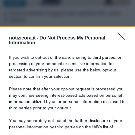
NOTIZIE
Assicurazione furgone per partita IVA: cosa
sapere
notizieora.it -
Do Not Process My Personal
Information
If you wish to opt-out of the sale, sharing to third parties, or
processing of your personal or sensitive information for
targeted advertising by us, please use the below opt-out
section to confirm your selection.
Please note that after your opt-out request is processed you
may continue seeing interest-based ads based on personal
information utilized by us or personal information disclosed to
NOTIZIE
third parties prior to your opt-out.
Come i conti correnti online stanno cambiando
You may separately opt-out of the further disclosure of your
le abitudini di spesa dei consumatori
personal information by third parties on the IAB’s list of
downstream participants.