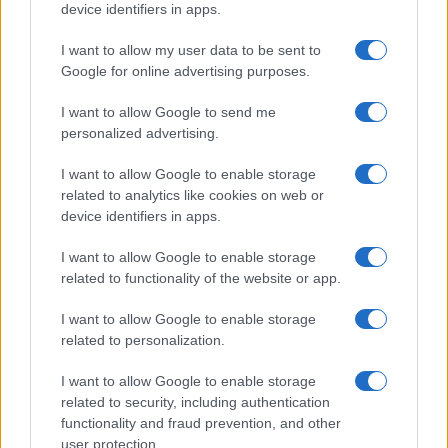
device identifiers in apps.
I want to allow my user data to be sent to
Google for online advertising purposes.
I want to allow Google to send me
personalized advertising.
I want to allow Google to enable storage
related to analytics like cookies on web or
device identifiers in apps.
I want to allow Google to enable storage
CHI SIAMO
CONTATTI
related to functionality of the website or app.
© 2026 - NOTIZIEORA.IT - GIDDY UP SRL - P.IVA 14849541009
I want to allow Google to enable storage
LE FOTO PRESENTI IN QUESTO SITO SONO CONCESSE IN LICENZA A
related to personalization.
GIDDY UP SRL
I want to allow Google to enable storage
Privacy e Notifiche
related to security, including authentication
functionality and fraud prevention, and other
Preferenze privacy
user protection.