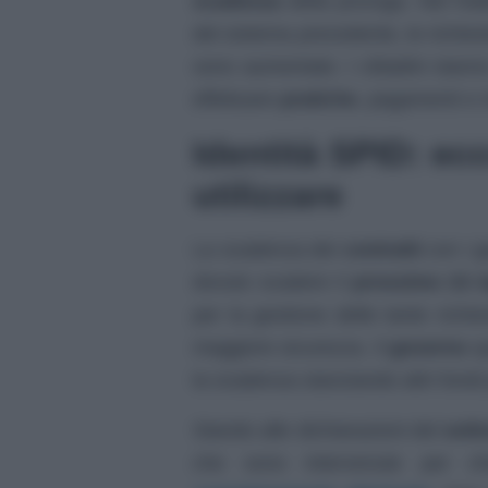
scadenza
della proroga. Nel frat
del sistema precedente, le richie
sono aumentate. I cittadini stann
effettuare
pratiche
, pagamenti e ri
Identità SPID: ec
utilizzare
La scadenza dei
contratti
con i g
dovuto scadere il
prossimo 23 A
per la gestione delle tante richie
maggiore sicurezza. Il
governo
qu
la scadenza stanziando altri fondi 
Stando alle dichiarazioni del
sott
che sono intervenute per ch