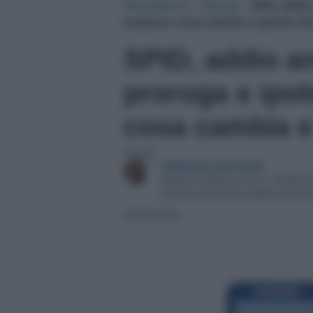
NotizieOra.it
›
Notizie
›
SPID, addio
sospesa: cosa cambia e quanto du
SPID, addio an
proroga e ipo
cosa cambia e
Autore:
Valentina Simonetti
Esperta di Bonus, Fisco, Pensioni
Autrice esperta di welfare ed ec
05/04/2023