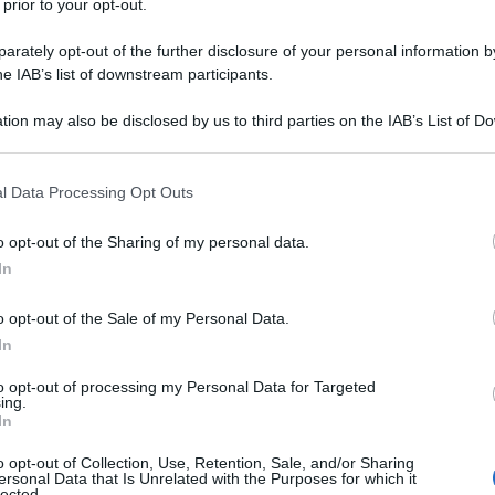
sm
 prior to your opt-out.
rately opt-out of the further disclosure of your personal information by
he IAB’s list of downstream participants.
tion may also be disclosed by us to third parties on the IAB’s List of 
 that may further disclose it to other third parties.
 that this website/app uses one or more Google services and may gath
l Data Processing Opt Outs
including but not limited to your visit or usage behaviour. You may click 
 to Google and its third-party tags to use your data for below specifi
NOTI
o opt-out of the Sharing of my personal data.
ogle consent section.
In
As
pa
o opt-out of the Sale of my Personal Data.
mento il governo sembra aver trovato una
In
r non eliminare del tutto l’
identità digitale
in
to opt-out of processing my Personal Data for Targeted
ettronica
. Vediamo come funziona la
proroga
,
ing.
In
 cosa cambia dopo.
o opt-out of Collection, Use, Retention, Sale, and/or Sharing
ersonal Data that Is Unrelated with the Purposes for which it
roroga i contratti con le
lected.