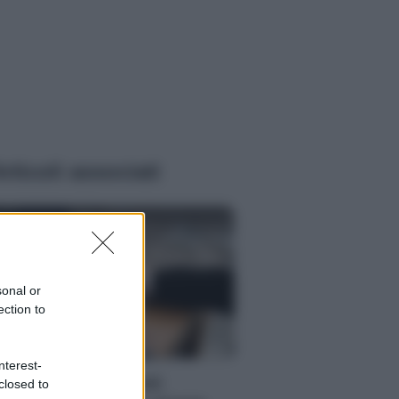
rticoli associati
sonal or
ection to
ZIE
nterest-
tivirus per Android:
closed to