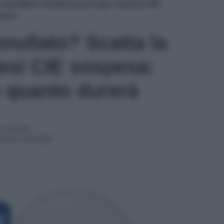
 annullato? Scatta la proroga e ipotesi CIE
rerà
nullato? Scatta la
tesi CIE sospesa:
 quanto durerà
 e Redditi
onomia aziendale