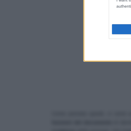
authenti
Come previsto quindi, ci vorrà
funzioni del documento
di ident