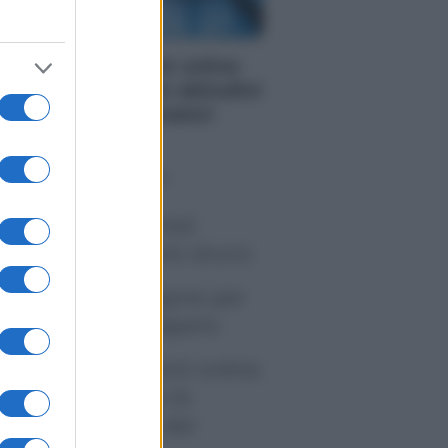
ZIE
me i conti correnti online
anno cambiando le abitudini
 spesa dei consumatori
o sapevi che...
tivirus per Android:
artphone sempre sicuro
sicurazione furgone per
rtita IVA: cosa sapere
me i conti correnti online
anno cambiando le
itudini di spesa dei