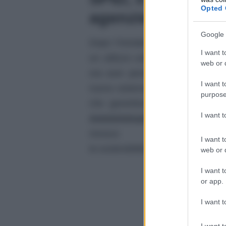
Opted 
agenzie
Google 
Dopo l’iniziale decisione di voler
I want t
un utilizzo unificato della
Carta d
web or d
ora aver pensato ad una
soluz
I want t
nuovo sistema. Sono stati infatti
purpose
che garantiscono la fornitura d
I want 
Amministrazione
. Questo dopo
rinnovo dell’autor
I want t
la sostenibilità degli adeguamenti t
web or d
I want t
or app.
I want t
I want t