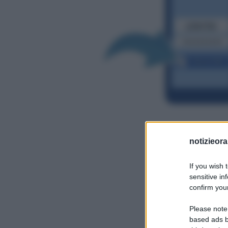
notizieora.
If you wish 
sensitive in
confirm your
Please note
based ads b