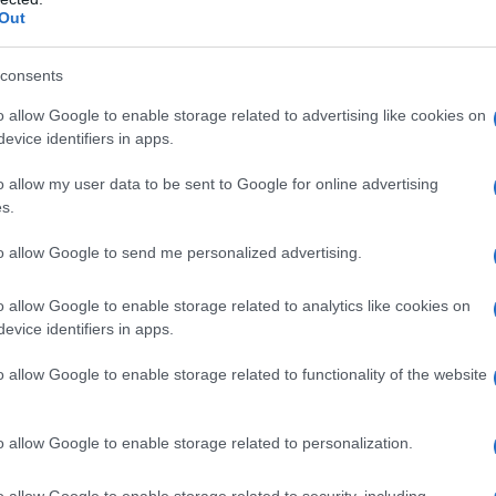
Out
NOTI
Co
consents
eliminare l’identità digitale SPID
, in favore di
st
o allow Google to enable storage related to advertising like cookies on
di
i Identità Elettronica CIE
, il governo sembra
evice identifiers in apps.
ione
temporanea per facilitare il
passaggio
al
o allow my user data to be sent to Google for online advertising
L
prorogati i contratti
con le società ed agenzie
s.
elle chiavi di accesso ai siti della
Pubblica
An
to allow Google to send me personalized advertising.
 lo stanziamento di
40 milioni di euro
per il
sm
izzazione, che garantirà “
o allow Google to enable storage related to analytics like cookies on
As
ecnologici richiesti ai soggetti gestori di Spid
“.
evice identifiers in apps.
pa
o allow Google to enable storage related to functionality of the website
Co
st
o allow Google to enable storage related to personalization.
ab
o allow Google to enable storage related to security, including