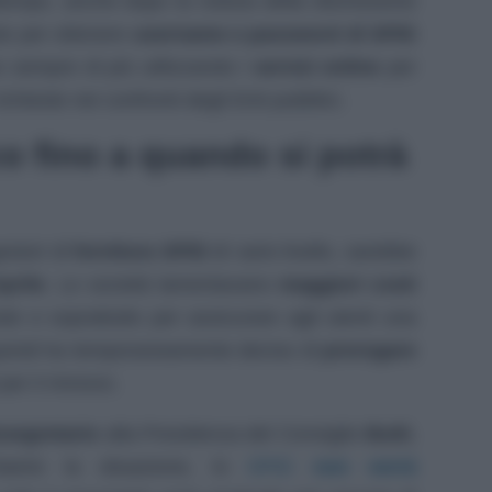
tempo, anche dopo la notizia della dismissione
ste per ottenere
username e password di SPID
o sempre di più utilizzando i
servizi
online
per
chieste nei confronti degli Enti pubblici.
co fino a quando si potrà
estori di
fornitura SPID
di vario livello, sarebbe
prile
. Le società lamentavano
maggiori costi
ste e soprattutto per assicurare agli utenti una
indi ha temporaneamente deciso di
prorogare
per il rinnovo.
osegretario
alla Presidenza del Consiglio
Butti
,
SPID
non verrà
iarire la situazione, lo