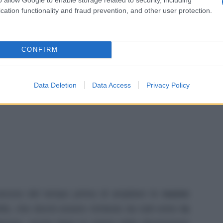
c
cation functionality and fraud prevention, and other user protection.
CONFIRM
Data Deletion
Data Access
Privacy Policy
 ancora del tempo prima di ampliare le
nuove
ità, che dovrà essere richiesto da tutti entro
la