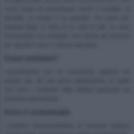
come scopo di immunizzare contro il morbillo, la
parotitie, la rosolia e la varicella. Da usare per
bambini dagli 11 mesi ai 12 anni di età. La casa
farmaceutica ne consiglia l’uso anche per bambini
più piccolli 9 mesi, in alcune situazioni.
Cosa contiene?
L’associazione con un comunicato apparso sul
proprio sito, dà una prima anticipazione su quelli
che sono i contenuti delle fialette analizzate da
laboratori specializzati.
Ecco il comunicato
L’indagine quali-quantitativa di composti organici