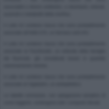
associabili a diversi antibiotici, a diserbanti, erbicidi,
acaricidi e metaboliti della morfina.
Il Lotto #2 contiene tracce che sono probabilmente
associate all’AMD-070, un farmaco anti-HIV.
Il Lotto #2 contiene tracce che sono probabilmente
associate al Fluchloralin, un erbicida della famiglia
dei fluorurati, già considerati tossici in quantità
estremamente minime.
Il Lotto #2 contiene tracce che sono probabilmente
associate al Vigabatrin, un antiepilettico.
Le tabelle conclusive, con spiegazione semplice di
come leggerle, contengono tutti i composti rilevati.