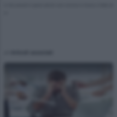
Le foto presenti in questo articolo sono concesse in licenza a Giddy Up
srl
Articoli associati