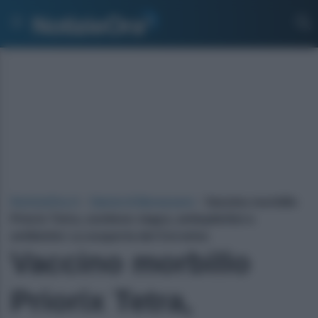
NotizieOra.it
›
Salute & Benessere
›
Vaccino morbillo
Priorix Tetra, contiene viagra, antiepilettici e
antibiotici. La scoperta del Corvelva
Vaccino morbillo
Priorix Tetra,