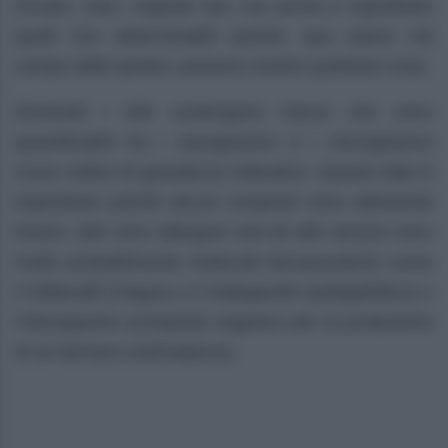
trovato, cioè i segnali noti, ma anche e soprattutto
quelli non determinabili poiché, qua siamo nel
campo delle ipotesi, possono essere qualsiasi cosa.
Entrambi i lotti contengono tracce che sono
quantificabili tra i nanogrammi e i microgrammi
come ordine di grandezza indicativo. Questo dato è
importante poiché alcuni composti sono altamente
tossici, altri sono allergeni noti ed altri ancora sono
molto probabilmente molecole farmaceutiche come
il Sildenafil (Viagra) o il Gabapentin (antiepilettico) o
l’Atovaquone (composto organico per la produzione
di un farmaco antimalarico).