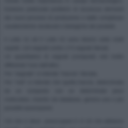
riveste molta importanza in campo farmacologico.
Esistono potenziali problemi di sicurezza derivanti
dai nuovi processi di produzione e dalle complesse
caratteristiche strutturali e biologiche dei prodotti.
Il Lotto #1 ed il Lotto #2 sono diversi sotto molti
aspetti, 115 segnali contro 173 segnali rilevati.
Un quantitativo di segnali (composti) noti molto
differente l’uno dall’altro.
Per “segnale” si intende “traccia” rilevata.
Per “noti” si intende che quella traccia, determinata
da un composto con un determinato peso
molecolare, inserito nei database, genera una o più
possibili associazioni.
Ciò che ci deve preoccupare è sì ciò che abbiamo