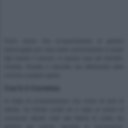
Pochi sanno che un’associazione di genitori
preoccupata per cosa viene somministrato ai propri
figli tramite il vaccino, in questo caso del Morbillo,
Parotite, Rosolia e Varicella, sta effettuando delle
ricerche a proprie spese.
Cos’è il Corvelva
Si tratta di un’associazione che conta 24 anni di
attività, ha 55mila iscritti ed è stata al centro di
numerose attività volte alla libertà di scelta dei
genitori per quanto riguarda le vaccinazioni.