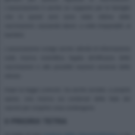
L’associazione è anche un supporto per le famiglie
che in questi anni sono state vittime delle
vaccinazioni, causando danni, a volte irreparabili, ai
bambini.
L’associazione svolge anche attività di informazione
sulla ricerca scientifica legata all’efficacia delle
vaccinazioni e alle possibili reazioni avverse delle
stesse.
Dopo la legge Lorenzin, ha anche avviato, a proprie
spese, una ricerca sui contenuti delle fiale dei
vaccini per scoprire cosa contengono.
Il PRIORIX TETRA
creatura della GlaxoSmithKline
Si tratta di una
e ha