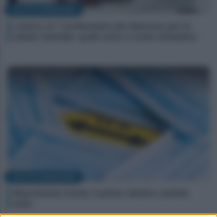
SALUTE & BENESSERE
Lavoro, le 7 professioni più dannose per la
salute mentale: quali sono e come rimediare
SALUTE & BENESSERE
Mascherine Covid, il primo ottobre cambia
tutto