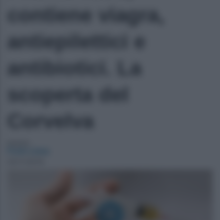
contiene viagra,
antiepilettici e
antibiotici. La
scoperta del
Corvelva
Autore:
Furio Lissa
25/11/2018