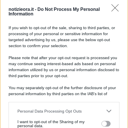
notizieora.it -
Do Not Process My Personal
Information
If you wish to opt-out of the sale, sharing to third parties, or
processing of your personal or sensitive information for
targeted advertising by us, please use the below opt-out
section to confirm your selection.
Please note that after your opt-out request is processed you
may continue seeing interest-based ads based on personal
information utilized by us or personal information disclosed to
SALUTE & BENESSERE
third parties prior to your opt-out.
Test medicina 2022: date calendario, come
You may separately opt-out of the further disclosure of your
funziona e argomenti
personal information by third parties on the IAB’s list of
downstream participants.
Lo sapevi che...
Personal Data Processing Opt Outs
This information may also be disclosed by us to third parties
on the IAB’s List of Downstream Participants that may further
I want to opt-out of the Sharing of my
disclose it to other third parties.
Antivirus per Android: smartphone
personal data.