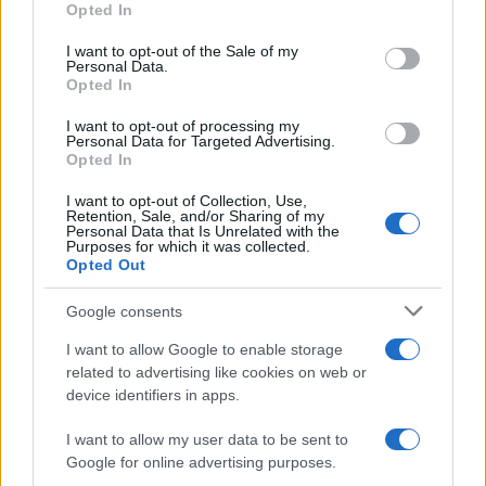
Opted In
sempre sicuro
Please note that this website/app uses one or more Google
services and may gather and store information including but
I want to opt-out of the Sale of my
Assicurazione furgone per partita IVA:
Personal Data.
not limited to your visit or usage behaviour. You may click to
Opted In
grant or deny consent to Google and its third-party tags to
cosa sapere
use your data for below specified purposes in below Google
I want to opt-out of processing my
Come i conti correnti online stanno
consent section.
Personal Data for Targeted Advertising.
Opted In
cambiando le abitudini di spesa dei
consumatori
I want to opt-out of Collection, Use,
Retention, Sale, and/or Sharing of my
Personal Data that Is Unrelated with the
Purposes for which it was collected.
Opted Out
Google consents
I want to allow Google to enable storage
related to advertising like cookies on web or
device identifiers in apps.
I want to allow my user data to be sent to
Google for online advertising purposes.