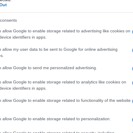
Out
atteristica fisica? O meglio, quante ragazze
consents
sse, quando poi in realtà, sono gambe in
salute
ambe grosse, o muscolose, non devono essere
o allow Google to enable storage related to advertising like cookies on
evice identifiers in apps.
 esiste un vero e proprio prototipo di gamba
 che ha e invece di nasconderle, dovrebbe
o allow my user data to be sent to Google for online advertising
s.
rle al meglio e metterle in armonia con il resto
gli di moda
, capiremo come iniziare ad amare
to allow Google to send me personalized advertising.
 proprio non possiamo accettare.
o allow Google to enable storage related to analytics like cookies on
evice identifiers in apps.
o allow Google to enable storage related to functionality of the website
o allow Google to enable storage related to personalization.
o allow Google to enable storage related to security, including