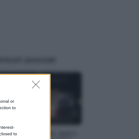
rticoli associati
sonal or
ection to
E
nterest-
lano Fashion Week, qual è
closed to