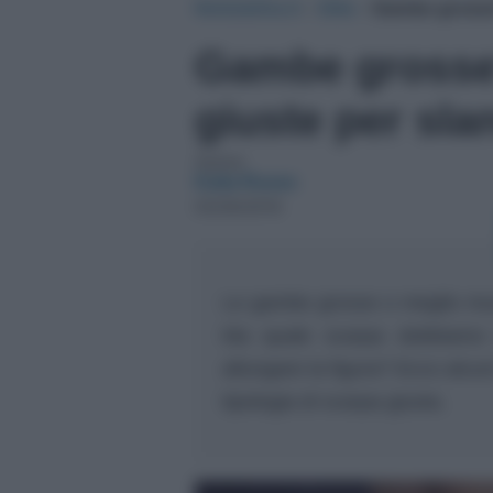
NotizieOra.it
›
Stile
›
Gambe grosse?
Gambe grosse
giuste per slan
Autore:
Katia Russo
05/06/2018
Le gambe grosse o meglio mu
Ma quale scarpa dobbiamo 
allungare la figura? Ecco alcuni
tipologia di scarpa giusta.