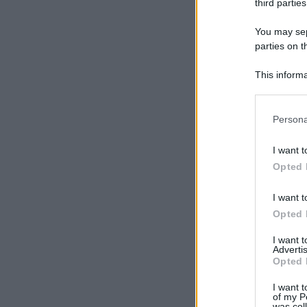
third parties
You may sepa
parties on t
This informa
Participants
Please note
Persona
information 
deny consent
I want t
in below Go
Opted 
I want t
Opted 
I want 
Advertis
Opted 
I want t
of my P
was col