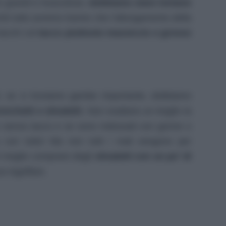
o grandi e muscolose,
dobbiamo stare lontane
é tutto avremo tranne che l’allungamento della
 tacchi col
tacco piuttosto massiccio e grosso
 se ci troviamo gambe importante, dobbiamo
ronchetti e stivaletti
. Non esaltano al meglio la
no senza tacco e se sono indossati con gonne o
ica con tutto! Ma non tutti i mali vengono per
 è meglio comprare degli
stivaletti con un po’ di
a ingoffare.