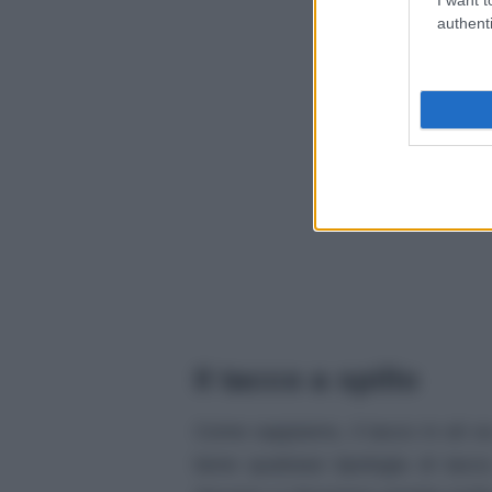
authenti
Il tacco a spillo
Come sappiamo, il tacco in sé va
bene qualsiasi tipologia di ta