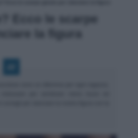
 Ecco le scarpe giuste per slanciare la figura
? Ecco le scarpe
ciare la figura
scolose sono un dilemma per ogni ragazza.
indossare per sembrare meno tozze ed
 consigli per slanciare la nostra figura con la