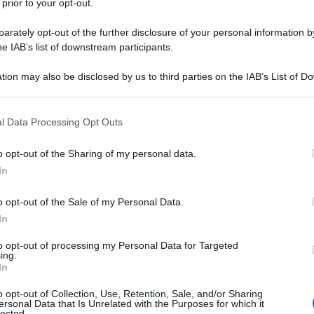
il
 prior to your opt-out.
rately opt-out of the further disclosure of your personal information by
L
he IAB’s list of downstream participants.
tion may also be disclosed by us to third parties on the IAB’s List of 
An
 that may further disclose it to other third parties.
sm
 that this website/app uses one or more Google services and may gath
l Data Processing Opt Outs
As
including but not limited to your visit or usage behaviour. You may click 
 to Google and its third-party tags to use your data for below specifi
pa
o opt-out of the Sharing of my personal data.
ogle consent section.
In
Co
st
o opt-out of the Sale of my Personal Data.
In
ab
c
to opt-out of processing my Personal Data for Targeted
ing.
In
o opt-out of Collection, Use, Retention, Sale, and/or Sharing
ersonal Data that Is Unrelated with the Purposes for which it
lected.