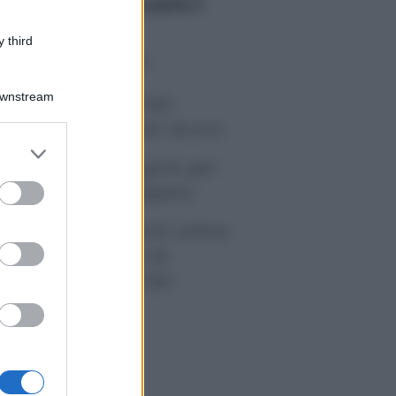
 guadagno delle modelle?
 third
o sapevi che...
Downstream
tivirus per Android:
artphone sempre sicuro
er and store
sicurazione furgone per
to grant or
ed purposes
rtita IVA: cosa sapere
me i conti correnti online
anno cambiando le
itudini di spesa dei
onsumatori