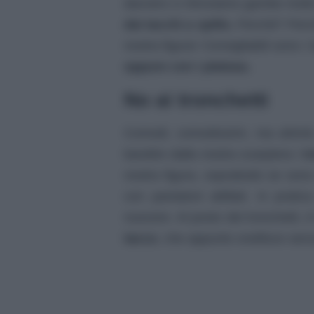
davvero ci ritroviamo gambe molt
dai tacchi a spillo.
Perché? Perch
nostra figura! Consigliabili sono i
oppure con i plateau.
No ai tronchetti
Comodi, comodissimi, ma ahimè,
bandire dalla nostra scarpiera i
t
nostra figura, soprattutto se so
con pantaloni attillati. In prat
nuocere. Al posto dei tronchetti,
tacco
, che appunto snellisce senz