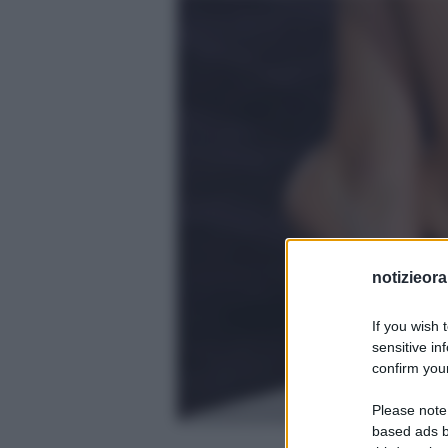
notizieora.
If you wish 
sensitive in
confirm your
Please note
based ads b