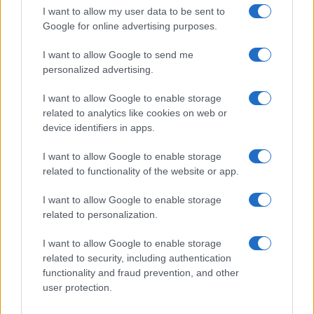
I want to allow my user data to be sent to
Google for online advertising purposes.
I want to allow Google to send me
personalized advertising.
I want to allow Google to enable storage
related to analytics like cookies on web or
device identifiers in apps.
I want to allow Google to enable storage
related to functionality of the website or app.
I want to allow Google to enable storage
related to personalization.
I want to allow Google to enable storage
related to security, including authentication
functionality and fraud prevention, and other
user protection.