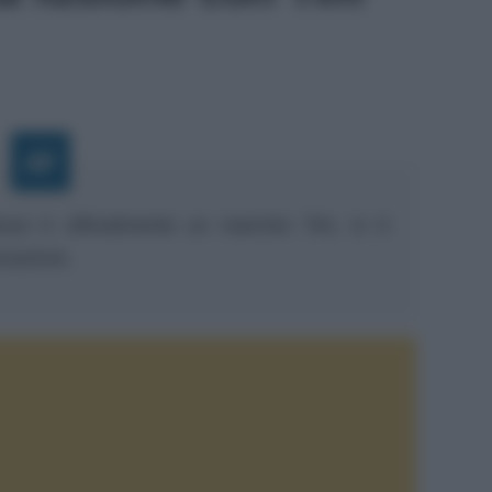
esso è ufficialmente un marchio Tim, si è
orazione.