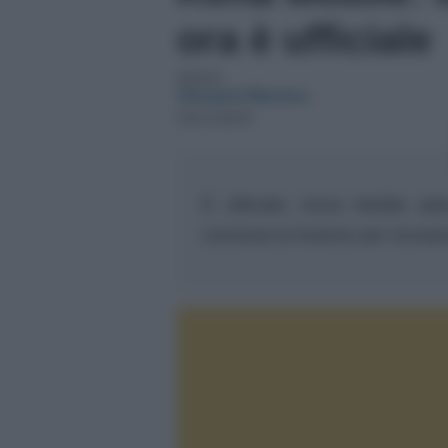
ora è ufficiale
Autore:
Giovanni Barreca
03/11/2019
È ufficiale, Kena Mobile ad
conclusa la fusione per incorp