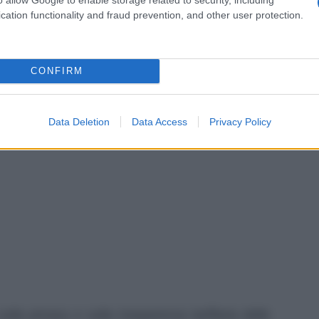
ab
cation functionality and fraud prevention, and other user protection.
c
CONFIRM
Data Deletion
Data Access
Privacy Policy
lla privacy e sulla trasparenza tariffaria delle