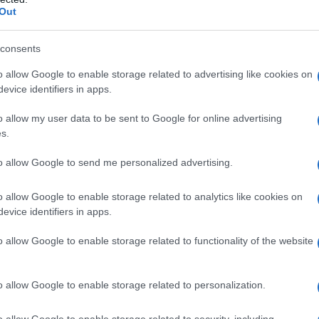
tore virtuale di telefonia mobile di Noverca srl
Out
ia, e da questa data tutte le pagine del sito
TEC
Kena Mobile riportano Tim e non più Noverca.
consents
Pa
o allow Google to enable storage related to advertising like cookies on
l comunicato
se
evice identifiers in apps.
fu
o allow my user data to be sent to Google for online advertising
e della fusione Kena Mobile con Tim effettivo
s.
L
er incorporazione di Noverca srl in Tim spa,
ai sensi della normativa sulla protezione dei dati
to allow Google to send me personalized advertising.
An
re dei dati personali della clientela dei servizi
sm
o allow Google to enable storage related to analytics like cookies on
inalità e le modalità del trattamento, nonché
evice identifiers in apps.
 nell’informativa resa alla clientela relativi ai
As
o allow Google to enable storage related to functionality of the website
ate.
pa
Co
o allow Google to enable storage related to personalization.
st
o allow Google to enable storage related to security, including