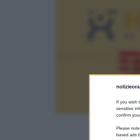
notizieora.
If you wish 
sensitive in
confirm your
Please note
based ads b