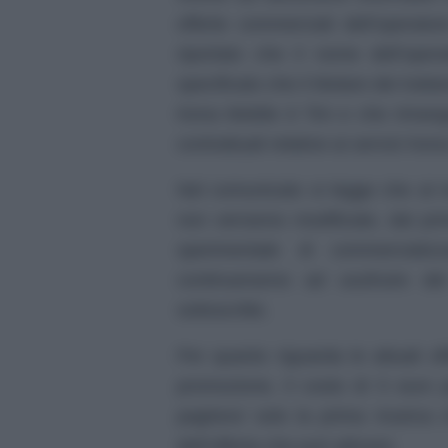
offerte commerciali dell’operato
riportato che il nome dell’ope
specificato che il titolare dei tratt
Kena Mobile è Tim e che rimango
contrattuali relative ai servizi Ken
Nel comunicato si legge che al m
non verranno modificate, dal pr
sperimentale di commercializz
continueranno ad usufruire del
sottoscritte.
Per quanto riguarda le attuali o
promozione, il costo di 5 euro p
paghera’ solo la prima ricarica 
dell’offerta che può attivare.