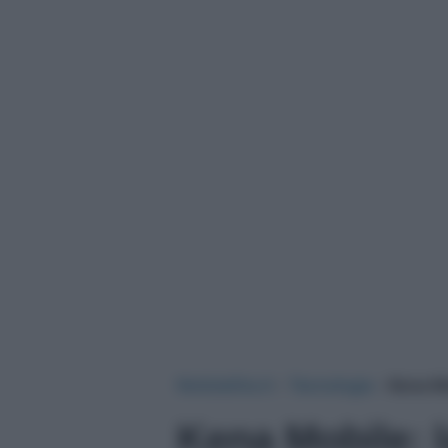
NotizieOra.it
›
Tecnologia
›
Kena Mo
Kena Mobile: 