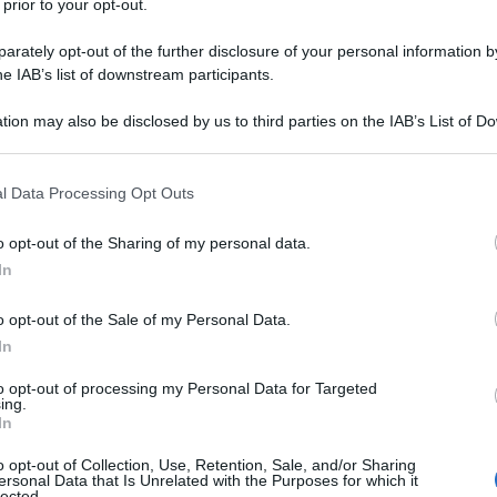
 prior to your opt-out.
rately opt-out of the further disclosure of your personal information by
he IAB’s list of downstream participants.
tion may also be disclosed by us to third parties on the IAB’s List of 
 that may further disclose it to other third parties.
 that this website/app uses one or more Google services and may gath
l Data Processing Opt Outs
including but not limited to your visit or usage behaviour. You may click 
TEC
 to Google and its third-party tags to use your data for below specifi
o opt-out of the Sharing of my personal data.
INA
ogle consent section.
In
di
ac
o opt-out of the Sale of my Personal Data.
op
In
to opt-out of processing my Personal Data for Targeted
ing.
In
o opt-out of Collection, Use, Retention, Sale, and/or Sharing
a fusione tra Kena Mobile e Tim. Esattamente dal
ersonal Data that Is Unrelated with the Purposes for which it
lected.