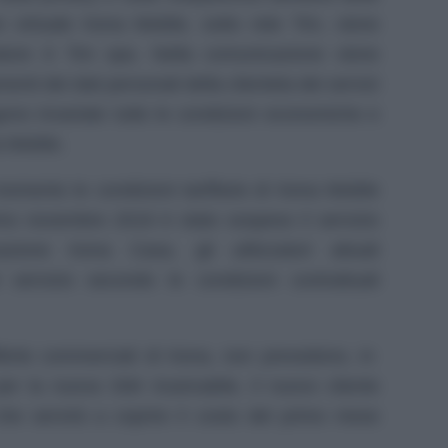
re virtuale Kena Mobile, sotto rete Tim, viene
ratore è Tim spa. Nella comunicazione viene
amenti dei dati personali della clientela dei servizi
no invariate tutte le condizioni economiche e
a Mobile.
omento le condizioni tariffarie di Kena Mobile
imo novembre 2019 è stato sospeso il servizio
azione Kena Casa, gli utilizzatori attuali
 servizio secondo le condizioni contrattuali
fferte commerciali di Kena, non prevedono, in
er la nuova SIM ricaricabile, il nuovo cliente
che servirà a coprire il costo del primo mese