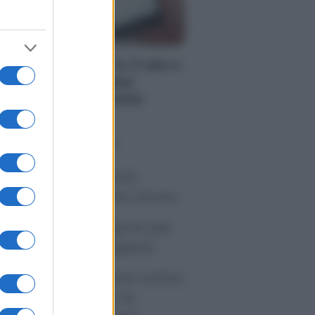
NOLOGIA
yPal, pagamento in 3 rate e
nza interessi? Come
nziona e quanto costa
o sapevi che...
tivirus per Android:
artphone sempre sicuro
sicurazione furgone per
rtita IVA: cosa sapere
me i conti correnti online
anno cambiando le