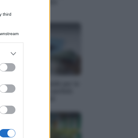
nsulente finanziario
dipendente
 third
Downstream
er and store
to grant or
ed purposes
RI
me risparmiare soldi per le
canze? 5 consigli perfetti
r ogni destinazione