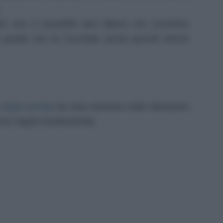
.
e non è possibile fare fattura con scontrino
 quella che fa l’occhiale anche perché dovrei
degli occhiali
da vista rientrano nelle detrazioni
une regole fondamentali.