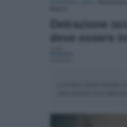
NotizieOra.it
›
Affari
›
Detrazione oc
fattura?
Detrazione occh
deve essere in
Autore:
Redazione
02/08/2020
A chi deve essere intestata la 
anche tenendo conto della det