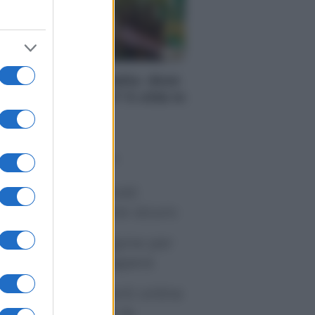
RI
se in vendita in Italia: dove
nviene comprarle? 5 città in
i costano meno
o sapevi che...
tivirus per Android:
artphone sempre sicuro
sicurazione furgone per
rtita IVA: cosa sapere
me i conti correnti online
anno cambiando le