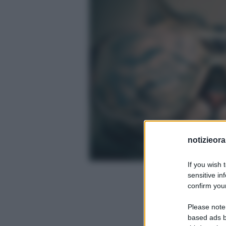
notizieora.
If you wish 
sensitive in
confirm your
Please note
based ads b