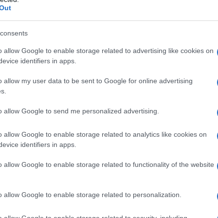
Out
non si può fare. Con la legge di Bilancio 2020,
 dei pagamenti tracciabili per poter fruire della
consents
AFFA
questo articolo affronteremo, nello specifico, la
o allow Google to enable storage related to advertising like cookies on
Ca
isto degli occhiali da vista e l’intestazione della
evice identifiers in apps.
co
e.
cu
o allow my user data to be sent to Google for online advertising
s.
L
to allow Google to send me personalized advertising.
An
o allow Google to enable storage related to analytics like cookies on
sm
evice identifiers in apps.
o allow Google to enable storage related to functionality of the website
As
pa
o allow Google to enable storage related to personalization.
Co
st
o allow Google to enable storage related to security, including