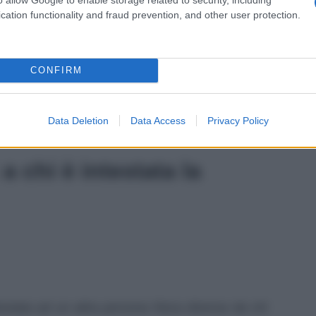
ab
cation functionality and fraud prevention, and other user protection.
c
CONFIRM
Data Deletion
Data Access
Privacy Policy
a chi è intestata la
estata ad un altra persona fisica diversa da chi