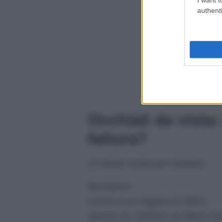
authenti
Occhiali da vista: 
fattura?
Un lettore scrive per chiedere:
Buonasera
Lavoro in un negozio di Ottica.
Spesso mi chiedono la fattura int