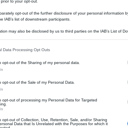
co
 prior to your opt-out.
in
rately opt-out of the further disclosure of your personal information by
he IAB’s list of downstream participants.
tion may also be disclosed by us to third parties on the IAB’s List of 
 that may further disclose it to other third parties.
 that this website/app uses one or more Google services and may gath
l Data Processing Opt Outs
including but not limited to your visit or usage behaviour. You may click 
 to Google and its third-party tags to use your data for below specifi
o opt-out of the Sharing of my personal data.
ogle consent section.
AFFA
In
Co
o opt-out of the Sale of my Personal Data.
va
In
pe
to opt-out of processing my Personal Data for Targeted
ing.
ti nella normativa che regola le detrazione, in
In
vi medici e per le spese sanitarie che sono le
o opt-out of Collection, Use, Retention, Sale, and/or Sharing
ersonal Data that Is Unrelated with the Purposes for which it
ribuenti, molto spesso non è chiaro quello che è
lected.