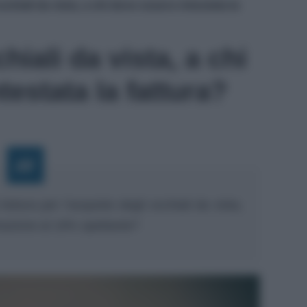
chiali da vista, a chi deve essere intestata la
iali da vista, a chi
testata la fattura?
fattura per l’acquisto degli occhiali da vista,
razione al 19% spettante?