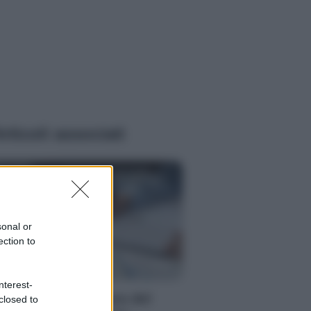
rticoli associati
sonal or
ection to
RI
nterest-
vestimenti: la figura del
closed to